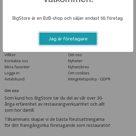
Tel. 013-351210
info@bigstore.se
BigStore är en B2B-shop och säljer endast till företag.
Följ oss
Jag är företagare
Handla
Information
Villkor
Om oss
Kontakta oss
Nyheter
Mina favoriter
Nyhetsbrev
Logga in
Om cookies
Avtalskund
Integritetspolicy - GDPR
Om oss
Som kund hos BigStore tar du del av vår över 30-
åriga erfarenhet av restaurangverksamhet och allt
som hör därtill.
Tillsammans skapar vi de bästa förutsättningarna
för ditt framgångsrika företagande som restauratör!