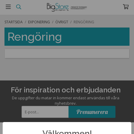
STARTSIDA
/
EXPONERING
/
ÖVRIGT
/
RENGÖRING
Rengöring
För inspiration och erbjudanden
De uppgifter du matar in kommer endast användas till våra
nyhetsbrev.
Prenumerera
Välkommen!
Kontakta oss