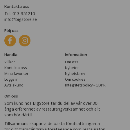
Kontakta oss
Tel. 013-351210
info@bigstore.se
Följ oss
Handla
Information
Villkor
Om oss
Kontakta oss
Nyheter
Mina favoriter
Nyhetsbrev
Logga in
Om cookies
Avtalskund
Integritetspolicy - GDPR
Om oss
Som kund hos BigStore tar du del av vår över 30-
åriga erfarenhet av restaurangverksamhet och allt
som hör därtill.
Tillsammans skapar vi de bästa förutsättningarna
för ditt framgångsrika företagande som restauratör!