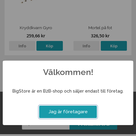
Kryddkvarn Gyro
Mortel på fot
259,66 kr
326,50 kr
Info
Köp
Info
Köp
Välkommen!
BigStore är en B2B-shop och säljer endast till företag.
För inspiration och erbjudanden
De uppgifter du matar in kommer endast användas till våra
Jag är företagare
nyhetsbrev.
Prenumerera