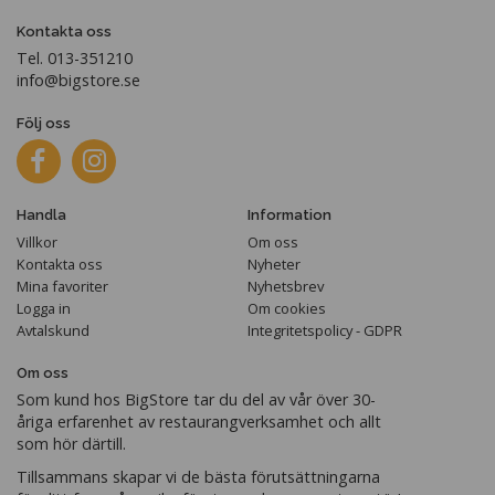
Kontakta oss
Tel. 013-351210
info@bigstore.se
Följ oss
Handla
Information
Villkor
Om oss
Kontakta oss
Nyheter
Mina favoriter
Nyhetsbrev
Logga in
Om cookies
Avtalskund
Integritetspolicy - GDPR
Om oss
Som kund hos BigStore tar du del av vår över 30-
åriga erfarenhet av restaurangverksamhet och allt
som hör därtill.
Tillsammans skapar vi de bästa förutsättningarna