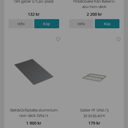
GN galler 1/1 pc-plast
Potatobake från Bakers i
alu/non-stick
132 kr
2 200 kr
Info
Köp
Info
Köp
Stek&Grillplatta aluminium
Galler rfr GN2/3
non-stick GN1/1
32,5x35,4cm
1 900 kr
179 kr