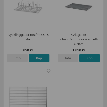
Kycklinggaller rostfritt 18/8
Grillgaller
stål
silikon/aluminium agnelli
GN1/1
850 kr
1 850 kr
Info
Köp
Info
Köp