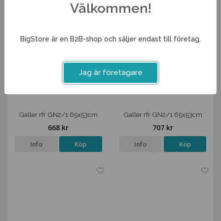
Välkommen!
BigStore är en B2B-shop och säljer endast till företag.
Jag är företagare
Galler rfr GN2/1 65x53cm
Galler rfr GN2/1 65x53cm
668 kr
707 kr
Info
Köp
Info
Köp