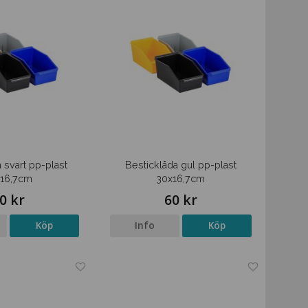
 svart pp-plast
Besticklåda gul pp-plast
16,7cm
30x16,7cm
0 kr
60 kr
Köp
Info
Köp