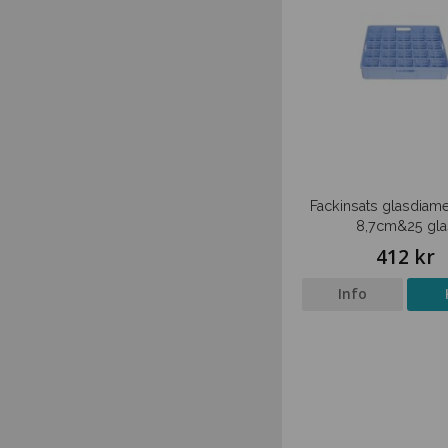
Fackinsats glasdiam
8,7cm&25 gla
412 kr
Info