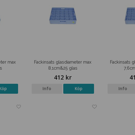
eter max
Fackinsats glasdiameter max
Fackinsats 
s
8,1cm&25 glas
7,6c
412 kr
4
Köp
Info
Köp
Info