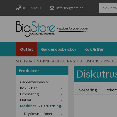
013-351210
info@bigstore.se
Outlet
Garderobsbrickor
Kök & Bar
STARTSIDA
/
MASKINER & UTRUSTNING
/
UTRUSTNING
/
DISKUTR
Produkter
Diskutru
Garderobsbrickor
Kök & Bar
Sortering
Exponering
Matsal
Maskiner & Utrustning
Dryckesmaskiner