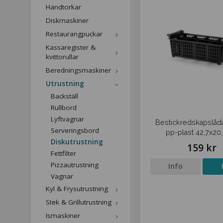
Handtorkar
Diskmaskiner
Restaurangpuckar
Kassaregister &
kvittorullar
Beredningsmaskiner
Utrustning
Backställ
Rullbord
Lyftvagnar
Bestickredskapslåd
Serveringsbord
pp-plast 42,7x2
Diskutrustning
159 kr
Fettfilter
Pizzautrustning
Info
Vagnar
Kyl & Frysutrustning
Stek & Grillutrustning
Ismaskiner