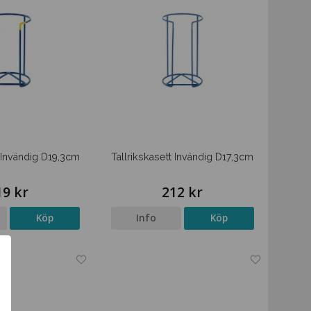
t Invändig D19,3cm
Tallrikskasett Invändig D17,3cm
19 kr
212 kr
Köp
Info
Köp