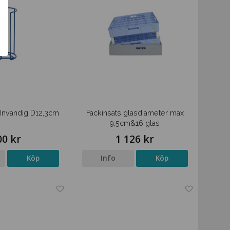
t Invändig D12,3cm
Fackinsats glasdiameter max
9,5cm&16 glas
00 kr
1 126 kr
Köp
Info
Köp