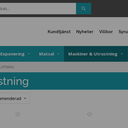
Kundtjänst
Nyheter
Villkor
Syr
Exponering
Matsal
Maskiner & Utrustning
USTNING
stning