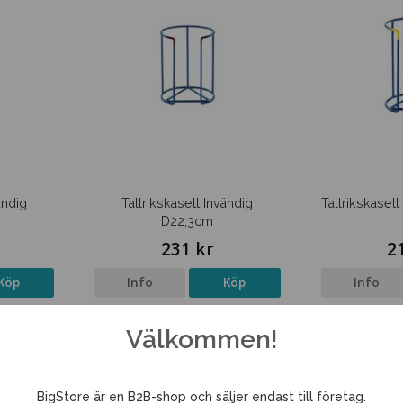
ändig
Tallrikskasett Invändig
Tallrikskaset
D22,3cm
231 kr
2
Köp
Info
Köp
Info
Välkommen!
BigStore är en B2B-shop och säljer endast till företag.