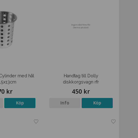
Cylinder med hål
Handtag till Dolly
11,5x13cm
diskkorgsvagn rfr
70 kr
450 kr
Köp
Info
Köp