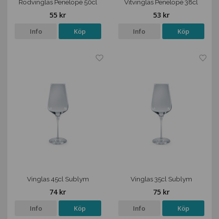
Rödvinglas Penelopé 50cl
Vitvinglas Penelopé 38cl
55 kr
53 kr
Info
Köp
Info
Köp
Vinglas 45cl Sublym
Vinglas 35cl Sublym
74 kr
75 kr
Info
Köp
Info
Köp