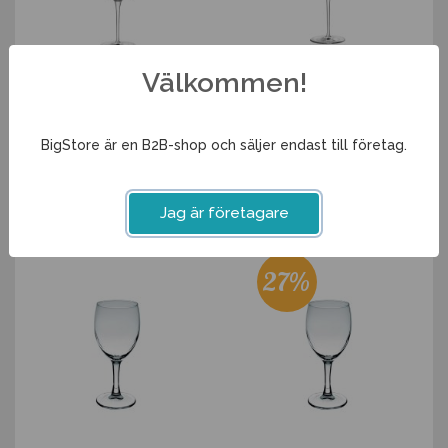
Välkommen!
Vinglas 47cl InAlto Uno
Vinglas 56cl InAlto Uno
BigStore är en B2B-shop och säljer endast till företag.
71 kr
82 kr
Info
Köp
Info
Köp
Jag är företagare
27%