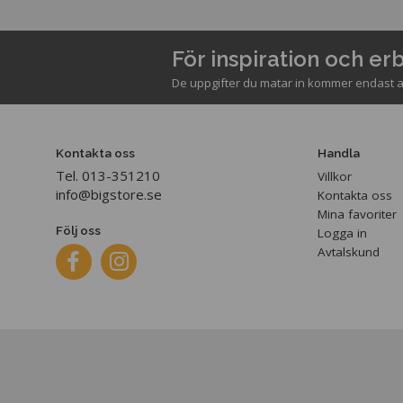
För inspiration och e
De uppgifter du matar in kommer endast a
Kontakta oss
Handla
Tel. 013-351210
Villkor
info@bigstore.se
Kontakta oss
Mina favoriter
Följ oss
Logga in
Avtalskund