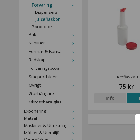
Förvaring
Dispensers
Juiceflaskor
Barbrickor
Bak
Kantiner
Formar & Bunkar
Redskap
Förvaringsboxar
Städprodukter
Juiceflaska 1
Övrigt
75 kr
Glashängare
Info
Okrossbara glas
Exponering
Matsal
Maskiner & Utrustning
Möbler & Utemiljö
Varumärken