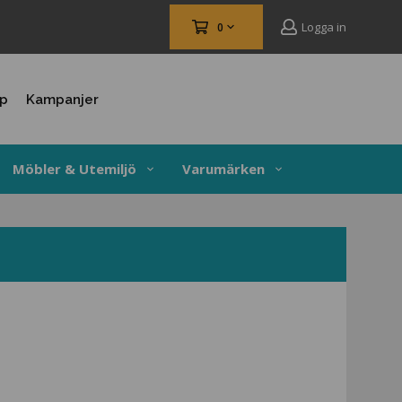
Logga in
0
up
Kampanjer
Möbler & Utemiljö
Varumärken