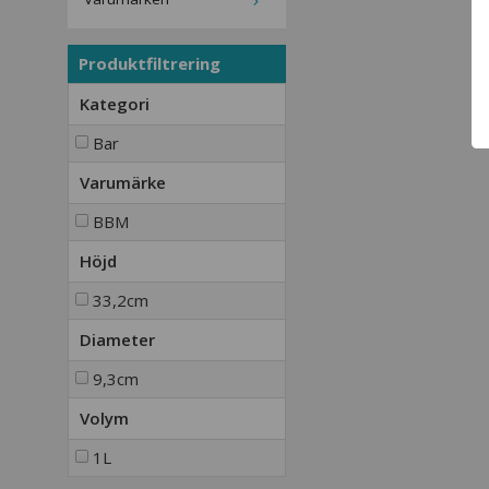
Produktfiltrering
Kategori
Bar
Varumärke
BBM
Höjd
33,2cm
Diameter
9,3cm
Volym
1L