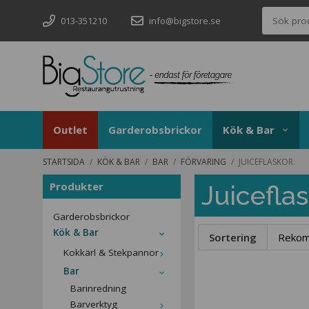
013-351210
info@bigstore.se
Outlet
Garderobsbrickor
Kök & Bar
STARTSIDA
/
KÖK & BAR
/
BAR
/
FÖRVARING
/
JUICEFLASKOR
Produkter
Juicefla
Garderobsbrickor
Kök & Bar
Sortering
Kokkärl & Stekpannor
Bar
Barinredning
Barverktyg