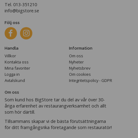
Tel. 013-351210
info@bigstore.se
Följ oss
Handla
Information
Villkor
Om oss
Kontakta oss
Nyheter
Mina favoriter
Nyhetsbrev
Logga in
Om cookies
Avtalskund
Integritetspolicy - GDPR
Om oss
Som kund hos BigStore tar du del av vår över 30-
åriga erfarenhet av restaurangverksamhet och allt
som hör därtill.
Tillsammans skapar vi de bästa förutsättningarna
för ditt framgångsrika företagande som restauratör!