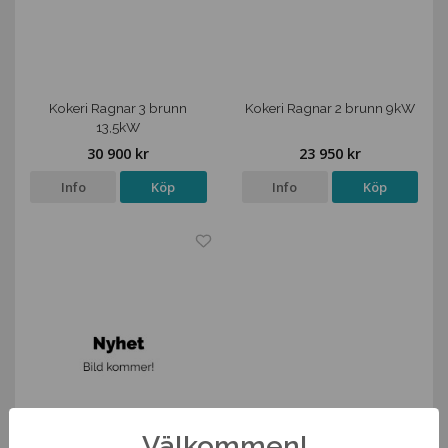
Kokeri Ragnar 3 brunn
Kokeri Ragnar 2 brunn 9kW
13,5kW
30 900 kr
23 950 kr
Info
Köp
Info
Köp
Välkommen!