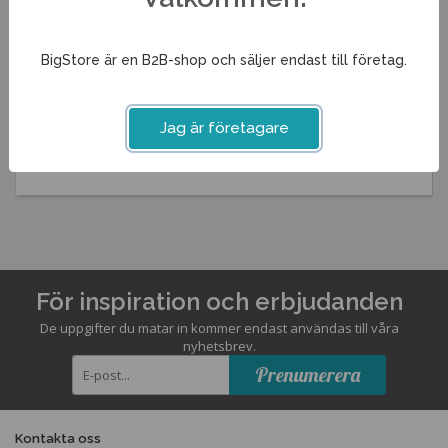
Kokeri Ragnar 1 brunn
4,5kW
BigStore är en B2B-shop och säljer endast till företag.
17 300 kr
Info
Köp
Jag är företagare
För inspiration och erbjudanden
De uppgifter du matar in kommer endast användas till våra
nyhetsbrev.
Prenumerera
Kontakta oss