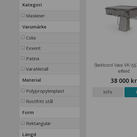
Kategori
Maskiner
Varumärke
Colia
Exxent
Patina
Stekbord Vara VK-55T
VaraMetall
effekt
38 000 k
Material
Polypropylenplast
Info
Rostfritt stål
Form
Rektangulär
Längd