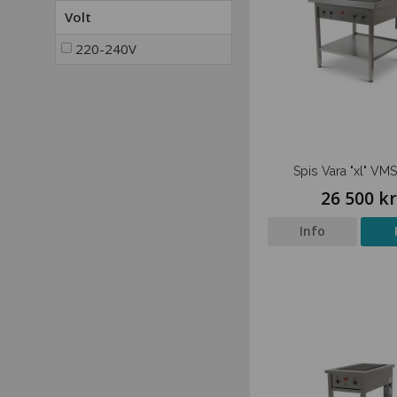
Volt
220-240V
Spis Vara "xl" VM
26 500 k
Info