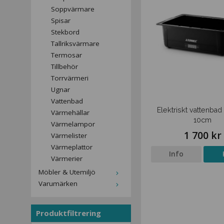
Soppvärmare
Spisar
Stekbord
Tallriksvärmare
Termosar
Tillbehör
Torrvärmeri
Ugnar
Vattenbad
Elektriskt vattenba
Värmehällar
10cm
Värmelampor
1 700 kr
Värmelister
Värmeplattor
Info
Värmerier
Möbler & Utemiljö
Varumärken
Produktfiltrering