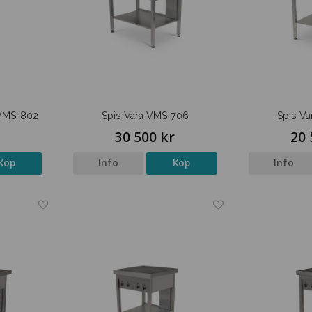
 VMS-802
Spis Vara VMS-706
Spis V
r
30 500 kr
20 
Köp
Info
Köp
Info