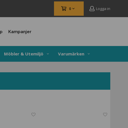
Logga in
0
up
Kampanjer
Möbler & Utemiljö
Varumärken