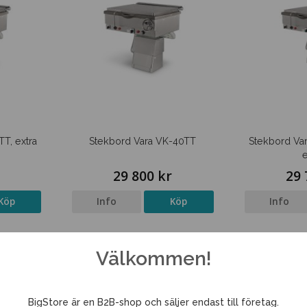
T, extra
Stekbord Vara VK-40TT
Stekbord Var
e
r
29 800 kr
29 
Köp
Info
Köp
Info
Välkommen!
BigStore är en B2B-shop och säljer endast till företag.