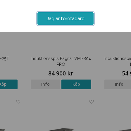
Jag är företagare
K-25T
Induktionsspis Ragnar VMI-804
Induktionssp
PRO
r
84 900 kr
54 
Köp
Info
Köp
Info