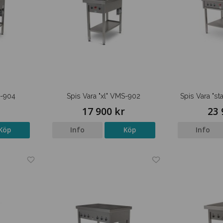
S-904
Spis Vara "xl" VMS-902
Spis Vara "s
r
17 900 kr
23 
Köp
Info
Köp
Info