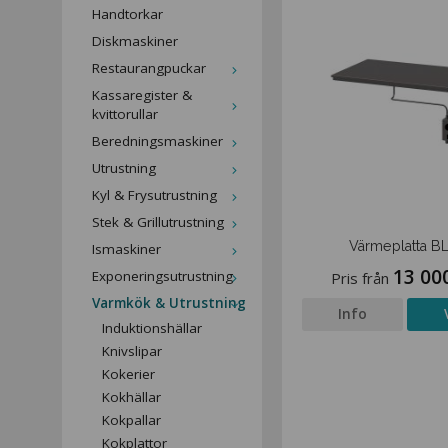
Handtorkar
Diskmaskiner
Restaurangpuckar
Kassaregister &
kvittorullar
Beredningsmaskiner
Utrustning
Kyl & Frysutrustning
Stek & Grillutrustning
Värmeplatta BL
Ismaskiner
13 00
Exponeringsutrustning
Pris från
Varmkök & Utrustning
Info
Induktionshällar
Knivslipar
Kokerier
Kokhällar
Kokpallar
Kokplattor