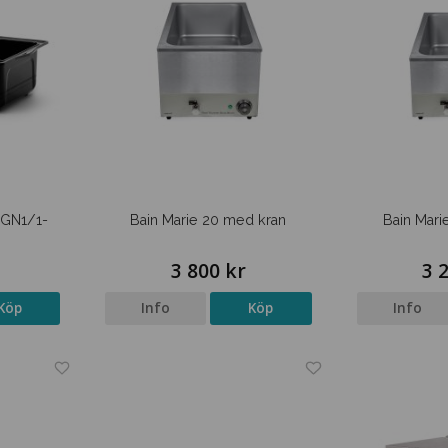
d GN1/1-
Bain Marie 20 med kran
Bain Mari
3 800 kr
3 
Köp
Info
Köp
Info