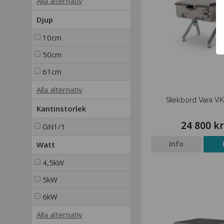
Alla alternativ
Djup
10cm
50cm
61cm
Alla alternativ
Stekbord Vara V
Kantinstorlek
24 800 k
GN1/1
Info
Watt
4,5kW
5kW
6kW
Alla alternativ