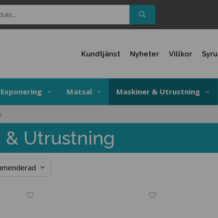
Kundtjänst
Nyheter
Villkor
Syr
Exponering
Matsal
Maskiner & Utrustning
G
 & Utrustning