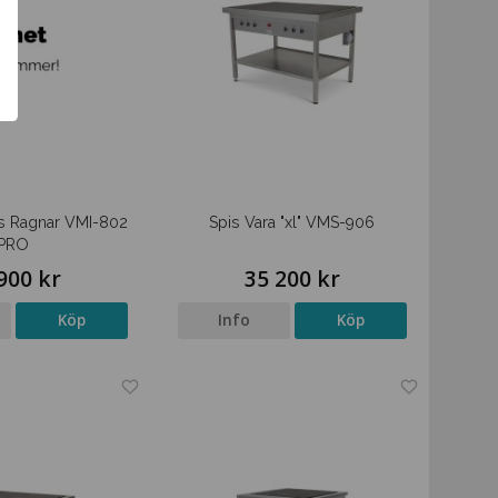
is Ragnar VMI-802
Spis Vara "xl" VMS-906
PRO
900 kr
35 200 kr
Köp
Info
Köp