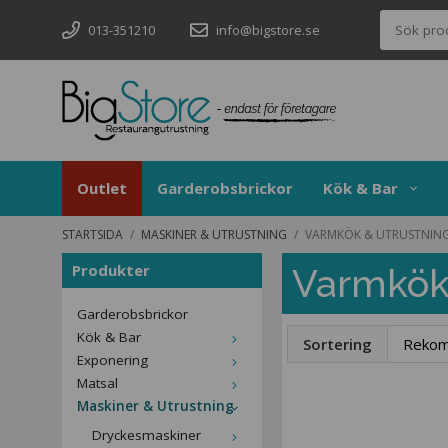
013-351210
info@bigstore.se
Outlet
Garderobsbrickor
Kök & Bar
STARTSIDA
/
MASKINER & UTRUSTNING
/
VARMKÖK & UTRUSTNIN
Produkter
Varmkök
Garderobsbrickor
Kök & Bar
Sortering
Exponering
Matsal
Maskiner & Utrustning
Dryckesmaskiner