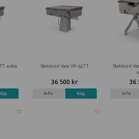
T, extra
Stekbord Vara VK-55TT
Stekbord Var
e
r
36 500 kr
36 
Köp
Info
Köp
Info