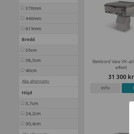
370mm
440mm
615mm
Bredd
35cm
38,5cm
Stekbord Vara VK-40T
effekt
40cm
31 300 k
Alla alternativ
Info
Höjd
3,7cm
24,2cm
30,4cm