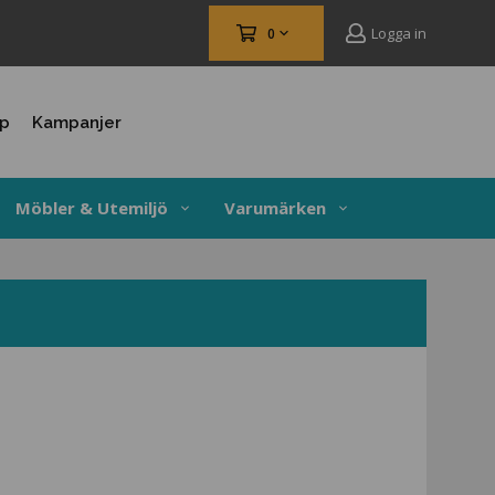
Logga in
0
up
Kampanjer
Möbler & Utemiljö
Varumärken