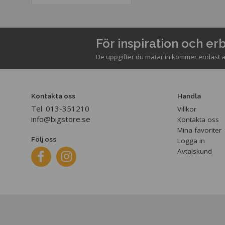
För inspiration och e
De uppgifter du matar in kommer endast a
Kontakta oss
Handla
Tel. 013-351210
Villkor
info@bigstore.se
Kontakta oss
Mina favoriter
Följ oss
Logga in
Avtalskund