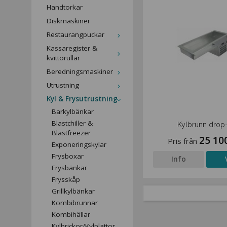
Handtorkar
Diskmaskiner
Restaurangpuckar
Kassaregister &
kvittorullar
Beredningsmaskiner
Utrustning
Kyl & Frysutrustning
Barkylbänkar
Blastchiller &
Kylbrunn drop-
Blastfreezer
25 10
Pris från
Exponeringskylar
Frysboxar
Info
Frysbänkar
Frysskåp
Grillkylbänkar
Kombibrunnar
Kombihällar
Kylbrickor/Kylplattor