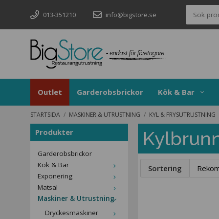
013-351210
info@bigstore.se
Outlet
Garderobsbrickor
Kök & Bar
STARTSIDA
/
MASKINER & UTRUSTNING
/
KYL & FRYSUTRUSTNING
Produkter
Kylbrun
Garderobsbrickor
Kök & Bar
Sortering
Exponering
Matsal
Maskiner & Utrustning
Dryckesmaskiner