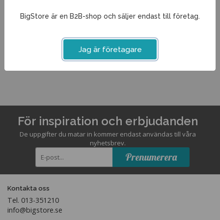
Snack Bowl
26,75 kr
BigStore är en B2B-shop och säljer endast till företag.
Info
Köp
Jag är företagare
För inspiration och erbjudanden
De uppgifter du matar in kommer endast användas till våra
nyhetsbrev.
Prenumerera
Kontakta oss
Tel. 013-351210
info@bigstore.se