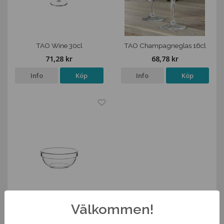
TAO Wine 30cl
TAO Champagneglas 16cl
71,28 kr
68,78 kr
Info
Köp
Info
Köp
Välkommen!