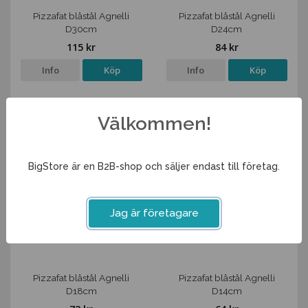
Pizzafat blåstål Agnelli
Pizzafat blåstål Agnelli
D30cm
D24cm
115 kr
84 kr
Info
Köp
Info
Köp
Välkommen!
BigStore är en B2B-shop och säljer endast till företag.
Jag är företagare
Pizzafat blåstål Agnelli
Pizzafat blåstål Agnelli
D18cm
D14cm