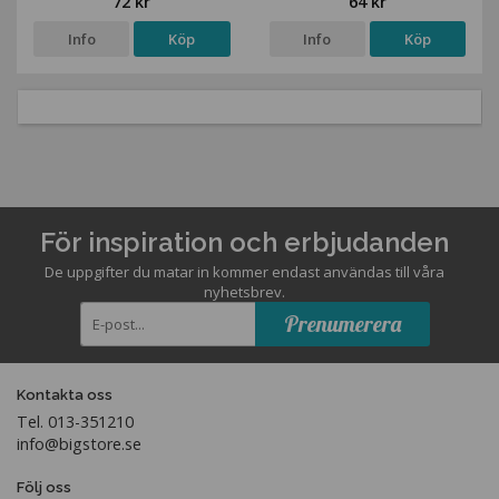
72 kr
64 kr
Info
Köp
Info
Köp
För inspiration och erbjudanden
De uppgifter du matar in kommer endast användas till våra
nyhetsbrev.
Prenumerera
Kontakta oss
Tel. 013-351210
info@bigstore.se
Följ oss