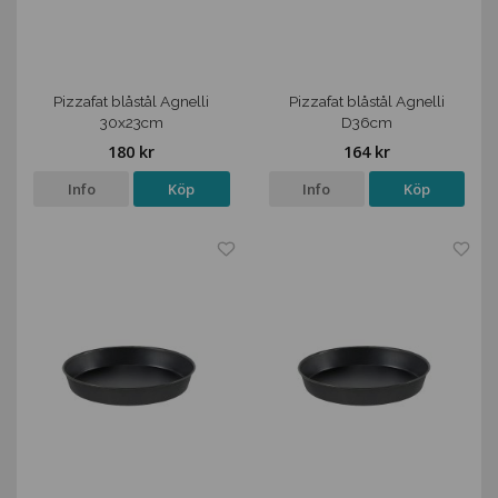
Pizzafat blåstål Agnelli
Pizzafat blåstål Agnelli
30x23cm
D36cm
180 kr
164 kr
Info
Köp
Info
Köp