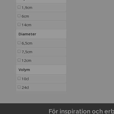
1,9cm
6cm
14cm
Diameter
6,5cm
7,5cm
12cm
Volym
10cl
24cl
För inspiration och e