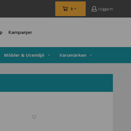
Logga in
0
up
Kampanjer
Möbler & Utemiljö
Varumärken