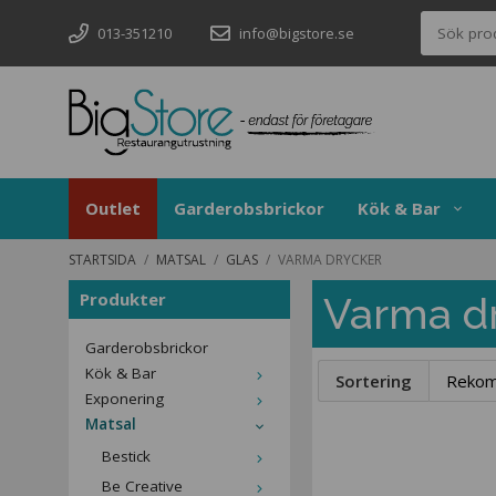
013-351210
info@bigstore.se
Outlet
Garderobsbrickor
Kök & Bar
STARTSIDA
/
MATSAL
/
GLAS
/
VARMA DRYCKER
Produkter
Varma d
Garderobsbrickor
Kök & Bar
Sortering
Exponering
Matsal
Bestick
Be Creative