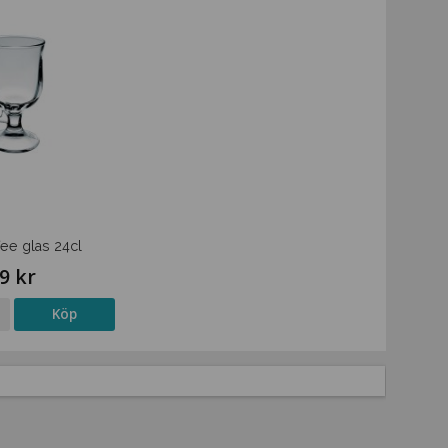
fee glas 24cl
9 kr
Köp