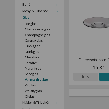
Buffé
Meny & Tillbehör
Glas
Barglas
Okrossbara glas
Champagneglas
Cognacglas
Dricksglas
Drinkglas
Glasskålar
Espressofat 12cm 
Karaffer
15 kr
Martiniglas
Shotglas
Info
Varma drycker
Vinglas
Whiskyglas
Ölglas
Kläder & Tillbehör