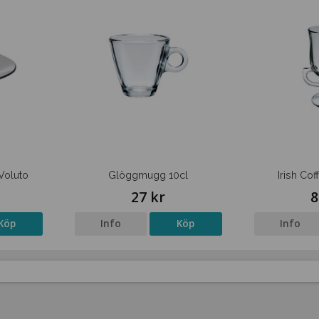
Voluto
Glöggmugg 10cl
Irish Cof
27 kr
8
Köp
Info
Köp
Info