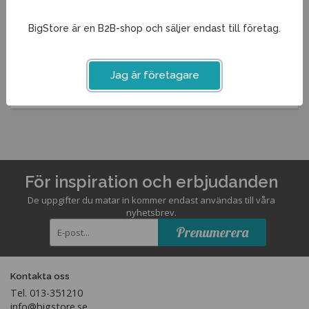
Kylbänk CTP
BigStore är en B2B-shop och säljer endast till företag.
Pris från
25 100 kr
Info
Visa
Jag är företagare
För inspiration och erbjudanden
De uppgifter du matar in kommer endast användas till våra
nyhetsbrev.
Prenumerera
Kontakta oss
Tel. 013-351210
info@bigstore.se