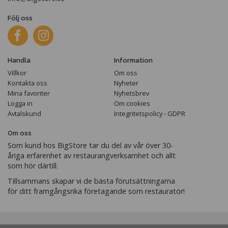
Följ oss
Handla
Information
Villkor
Om oss
Kontakta oss
Nyheter
Mina favoriter
Nyhetsbrev
Logga in
Om cookies
Avtalskund
Integritetspolicy - GDPR
Om oss
Som kund hos BigStore tar du del av vår över 30-
åriga erfarenhet av restaurangverksamhet och allt
som hör därtill.
Tillsammans skapar vi de bästa förutsättningarna
för ditt framgångsrika företagande som restauratör!