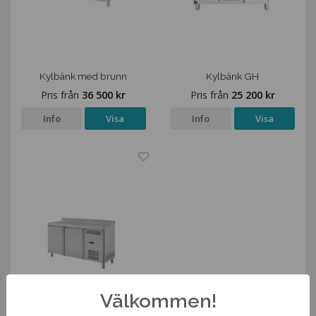
Kylbänk med brunn
Kylbänk GH
Pris från
36 500 kr
Pris från
25 200 kr
Info
Visa
Info
Visa
Välkommen!