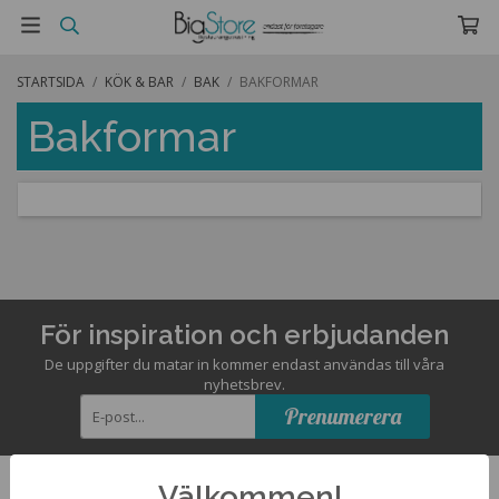
STARTSIDA
/
KÖK & BAR
/
BAK
/
BAKFORMAR
Bakformar
För inspiration och erbjudanden
De uppgifter du matar in kommer endast användas till våra
nyhetsbrev.
Prenumerera
Välkommen!
Kontakta oss