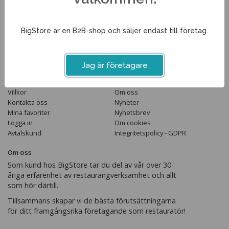
Tel. 013-351210
info@bigstore.se
BigStore är en B2B-shop och säljer endast till företag.
Följ oss
Jag är företagare
Handla
Information
Villkor
Om oss
Kontakta oss
Nyheter
Mina favoriter
Nyhetsbrev
Logga in
Om cookies
Avtalskund
Integritetspolicy - GDPR
Om oss
Som kund hos BigStore tar du del av vår över 30-
åriga erfarenhet av restaurangverksamhet och allt
som hör därtill.
Tillsammans skapar vi de bästa förutsättningarna
för ditt framgångsrika företagande som restauratör!