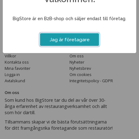
Tel. 013-351210
info@bigstore.se
BigStore är en B2B-shop och säljer endast till företag.
Följ oss
Jag är företagare
Handla
Information
Villkor
Om oss
Kontakta oss
Nyheter
Mina favoriter
Nyhetsbrev
Logga in
Om cookies
Avtalskund
Integritetspolicy - GDPR
Om oss
Som kund hos BigStore tar du del av vår över 30-
åriga erfarenhet av restaurangverksamhet och allt
som hör därtill.
Tillsammans skapar vi de bästa förutsättningarna
för ditt framgångsrika företagande som restauratör!