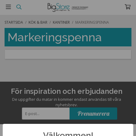
STARTSIDA
/
KÖK & BAR
/
KANTINER
/
MARKERINGSPENNA
Markeringspenna
För inspiration och erbjudanden
De uppgifter du matar in kommer endast användas till våra
nyhetsbrev.
Prenumerera
Välkommen!
Kontakta oss