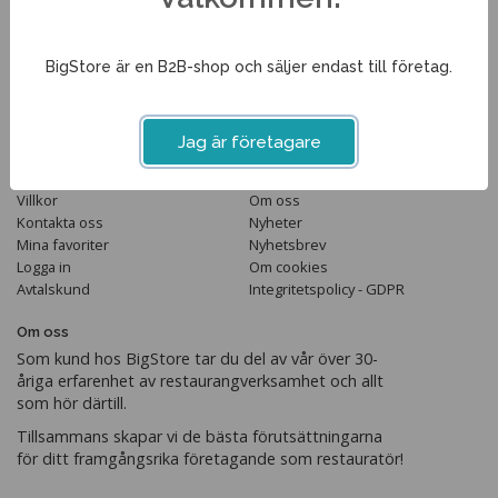
Tel. 013-351210
info@bigstore.se
BigStore är en B2B-shop och säljer endast till företag.
Följ oss
Jag är företagare
Handla
Information
Villkor
Om oss
Kontakta oss
Nyheter
Mina favoriter
Nyhetsbrev
Logga in
Om cookies
Avtalskund
Integritetspolicy - GDPR
Om oss
Som kund hos BigStore tar du del av vår över 30-
åriga erfarenhet av restaurangverksamhet och allt
som hör därtill.
Tillsammans skapar vi de bästa förutsättningarna
för ditt framgångsrika företagande som restauratör!