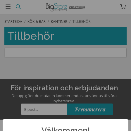
STARTSIDA
/
KÖK & BAR
/
KANTINER
/
TILLBEHÖR
Tillbehör
För inspiration och erbjudanden
De uppgifter du matar in kommer endast användas till våra
nyhetsbrev.
Prenumerera
Välkommen!
Kontakta oss