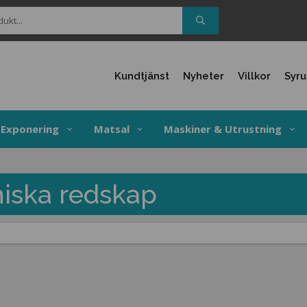
Kundtjänst
Nyheter
Villkor
Syr
Exponering
Matsal
Maskiner & Utrustning
iska redskap