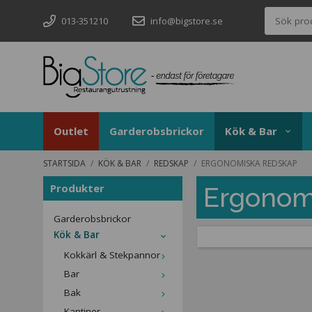
013-351210
info@bigstore.se
Outlet
Garderobsbrickor
Kök & Bar
STARTSIDA
/
KÖK & BAR
/
REDSKAP
/
ERGONOMISKA REDSKAP
Produkter
Ergonom
Garderobsbrickor
Kök & Bar
Kokkärl & Stekpannor
Bar
Bak
Kantiner