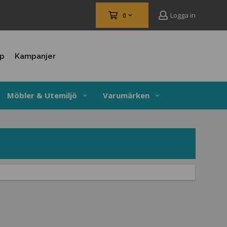
Logga in
0
up
Kampanjer
Möbler & Utemiljö
Varumärken