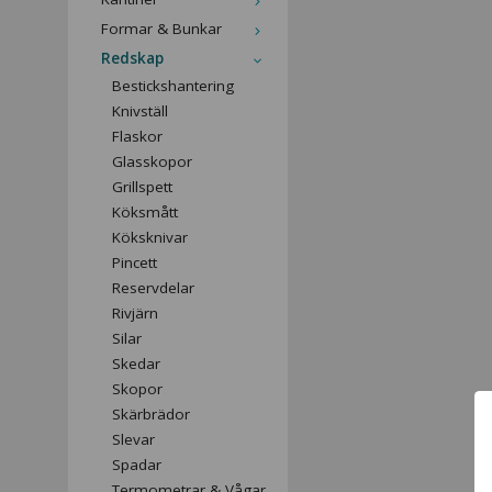
Formar & Bunkar
Redskap
Bestickshantering
Knivställ
Flaskor
Glasskopor
Grillspett
Köksmått
Köksknivar
Pincett
Reservdelar
Rivjärn
Silar
Skedar
Skopor
Skärbrädor
Slevar
Spadar
Termometrar & Vågar