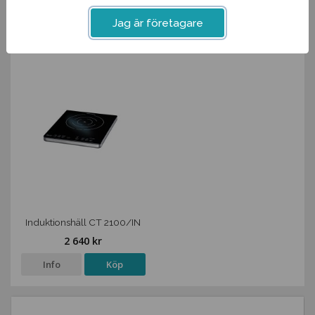
Info
Köp
Info
Köp
Jag är företagare
Induktionshäll CT 2100/IN
2 640 kr
Info
Köp