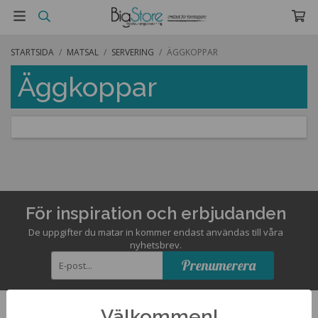
STARTSIDA
/
MATSAL
/
SERVERING
/
ÄGGKOPPAR
Äggkoppar
För inspiration och erbjudanden
De uppgifter du matar in kommer endast användas till våra
nyhetsbrev.
Prenumerera
Välkommen!
Kontakta oss