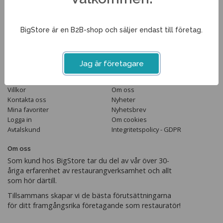
Tel. 013-351210
info@bigstore.se
BigStore är en B2B-shop och säljer endast till företag.
Följ oss
Jag är företagare
Handla
Information
Villkor
Om oss
Kontakta oss
Nyheter
Mina favoriter
Nyhetsbrev
Logga in
Om cookies
Avtalskund
Integritetspolicy - GDPR
Om oss
Som kund hos BigStore tar du del av vår över 30-
åriga erfarenhet av restaurangverksamhet och allt
som hör därtill.
Tillsammans skapar vi de bästa förutsättningarna
för ditt framgångsrika företagande som restauratör!