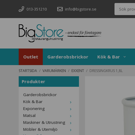
013-351210
info@bigstore.se
Outlet
Garderobsbrickor
Kök & Bar
STARTSIDA
/
VARUMÄRKEN
/
EXXENT
/
DRESSINGKRUS 1,8L
Produkter
Garderobsbrickor
Kök & Bar
Exponering
Matsal
Maskiner & Utrustning
Möbler & Utemiljö