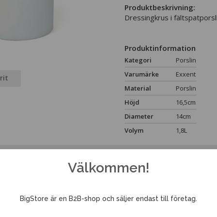
Produktbeskrivning:
Dressingkrus i fältspatporsli
Produktinformation
Kategori
Porslin
Varumärke
Exxent
rit
Material
Porslin
Höjd
16,5cm
Diameter
14cm
Volym
1,8L
Välkommen!
BigStore är en B2B-shop och säljer endast till företag.