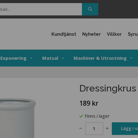
Kundtjänst
Nyheter
Villkor
Syr
Exponering
Matsal
Maskiner & Utrustning
Dressingkrus 
189 kr
Finns i lager
Lägg i 