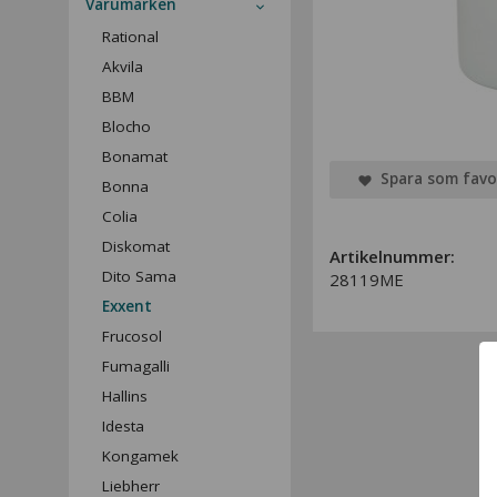
Varumärken
Rational
Akvila
BBM
Blocho
Bonamat
Spara som favo
Bonna
Colia
Diskomat
Artikelnummer:
Dito Sama
28119ME
Exxent
Frucosol
Fumagalli
Hallins
Idesta
Kongamek
Liebherr