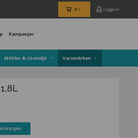
Logga in
0
up
Kampanjer
Möbler & Utemiljö
Varumärken
1,8L
varukorgen