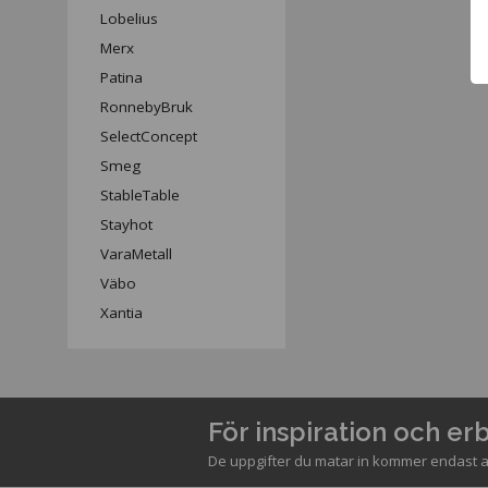
Lobelius
Merx
Patina
RonnebyBruk
SelectConcept
Smeg
StableTable
Stayhot
VaraMetall
Väbo
Xantia
För inspiration och e
De uppgifter du matar in kommer endast a