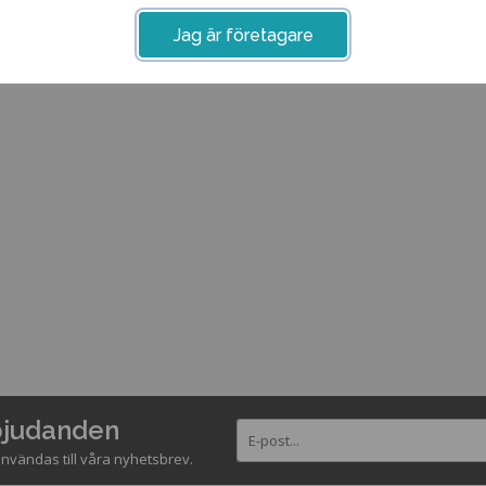
Jag är företagare
rbjudanden
nvändas till våra nyhetsbrev.