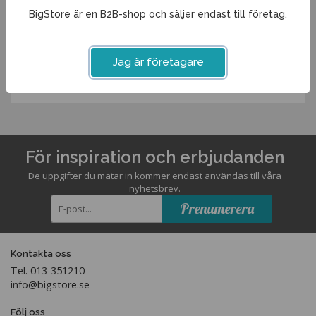
Spara som favorit
BigStore är en B2B-shop och säljer endast till företag.
Artikelnummer:
Jag är företagare
42209ME
För inspiration och erbjudanden
De uppgifter du matar in kommer endast användas till våra
nyhetsbrev.
Prenumerera
Kontakta oss
Tel. 013-351210
info@bigstore.se
Följ oss