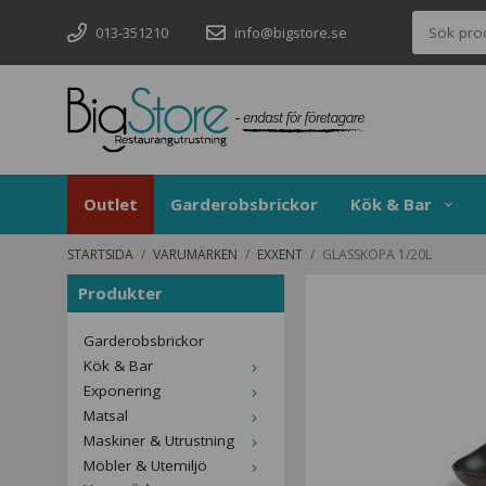
013-351210
info@bigstore.se
Outlet
Garderobsbrickor
Kök & Bar
STARTSIDA
/
VARUMÄRKEN
/
EXXENT
/
GLASSKOPA 1/20L
Produkter
Garderobsbrickor
Kök & Bar
Exponering
Matsal
Maskiner & Utrustning
Möbler & Utemiljö