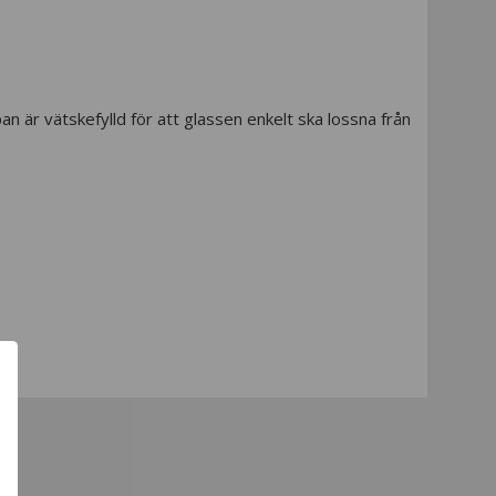
an är vätskefylld för att glassen enkelt ska lossna från