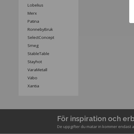
Lobelius
Merx
Patina
RonnebyBruk
SelectConcept
Smeg
StableTable
Stayhot
VaraMetall
Väbo
Xantia
För inspiration och e
De uppgifter du matar in kommer endast a