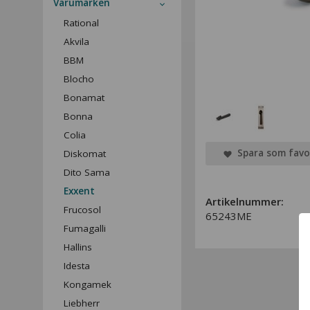
Varumärken
Rational
Akvila
BBM
Blocho
Bonamat
Bonna
Colia
Spara som favo
Diskomat
Dito Sama
Exxent
Artikelnummer:
Frucosol
65243ME
Fumagalli
Hallins
Idesta
Kongamek
Liebherr