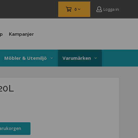
Logga in
0
up
Kampanjer
Möbler & Utemiljö
Varumärken
20L
varukorgen