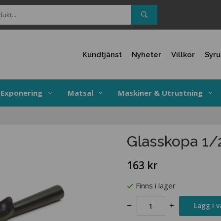
Kundtjänst
Nyheter
Villkor
Syr
Exponering
Matsal
Maskiner & Utrustning
Glasskopa 1/
163 kr
Finns i lager
Lägg i 