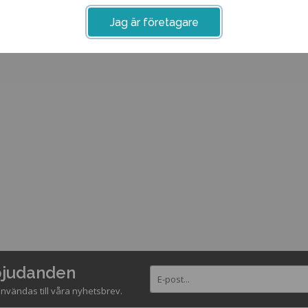
Jag är företagare
rbjudanden
nvändas till våra nyhetsbrev.