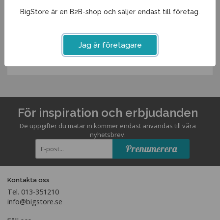
Spara som favorit
BigStore är en B2B-shop och säljer endast till företag.
Artikelnummer:
Jag är företagare
12891ME
För inspiration och erbjudanden
De uppgifter du matar in kommer endast användas till våra
nyhetsbrev.
Prenumerera
Kontakta oss
Tel. 013-351210
info@bigstore.se