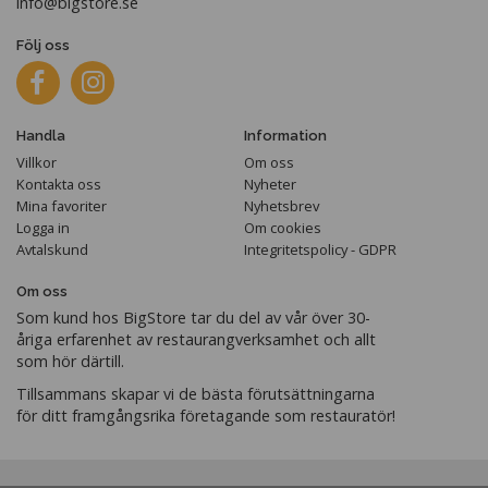
info@bigstore.se
Följ oss
Handla
Information
Villkor
Om oss
Kontakta oss
Nyheter
Mina favoriter
Nyhetsbrev
Logga in
Om cookies
Avtalskund
Integritetspolicy - GDPR
Om oss
Som kund hos BigStore tar du del av vår över 30-
åriga erfarenhet av restaurangverksamhet och allt
som hör därtill.
Tillsammans skapar vi de bästa förutsättningarna
för ditt framgångsrika företagande som restauratör!