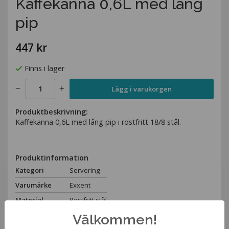
Kaffekanna 0,6L med lång
pip
447 kr
Finns i lager
Lägg i varukorgen
Produktbeskrivning:
Kaffekanna 0,6L med lång pip i rostfritt 18/8 stål.
Produktinformation
Kategori
Servering
Varumärke
Exxent
Material
Rostfritt stål
Höjd
11,5cm
Välkommen!