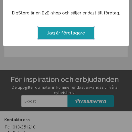
Diameter
9,4cm
Volym
0,6L
BigStore är en B2B-shop och säljer endast till företag.
Spara som favorit
Jag är företagare
Artikelnummer:
54097ME
För inspiration och erbjudanden
De uppgifter du matar in kommer endast användas till våra
nyhetsbrev.
Prenumerera
Kontakta oss
Tel. 013-351210