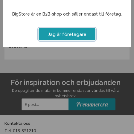
Diameter
9cm
Volym
33cl
BigStore är en B2B-shop och säljer endast till företag.
Spara som favorit
Jag är företagare
Artikelnummer:
29215ME
För inspiration och erbjudanden
De uppgifter du matar in kommer endast användas till våra
nyhetsbrev.
Prenumerera
Kontakta oss
Tel. 013-351210