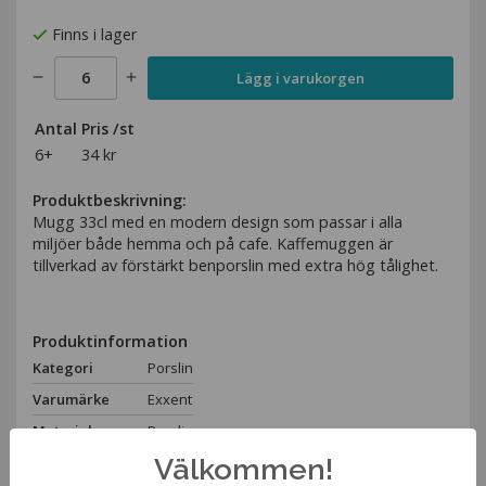
Finns i lager
Lägg i varukorgen
Antal
Pris /st
6+
34 kr
Produktbeskrivning:
Mugg 33cl med en modern design som passar i alla
miljöer både hemma och på cafe. Kaffemuggen är
tillverkad av förstärkt benporslin med extra hög tålighet.
Produktinformation
Kategori
Porslin
Varumärke
Exxent
Material
Porslin
Välkommen!
Höjd
10,5cm