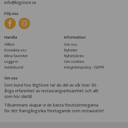
info@bigstore.se
Följ oss
Handla
Information
Villkor
Om oss
Kontakta oss
Nyheter
Mina favoriter
Nyhetsbrev
Logga in
Om cookies
Avtalskund
Integritetspolicy - GDPR
Om oss
Som kund hos BigStore tar du del av vår över 30-
åriga erfarenhet av restaurangverksamhet och allt
som hör därtill.
Tillsammans skapar vi de bästa förutsättningarna
för ditt framgångsrika företagande som restauratör!