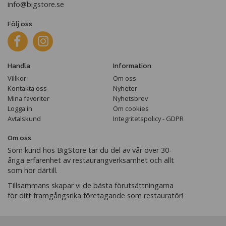
info@bigstore.se
Följ oss
Handla
Information
Villkor
Om oss
Kontakta oss
Nyheter
Mina favoriter
Nyhetsbrev
Logga in
Om cookies
Avtalskund
Integritetspolicy - GDPR
Om oss
Som kund hos BigStore tar du del av vår över 30-
åriga erfarenhet av restaurangverksamhet och allt
som hör därtill.
Tillsammans skapar vi de bästa förutsättningarna
för ditt framgångsrika företagande som restauratör!