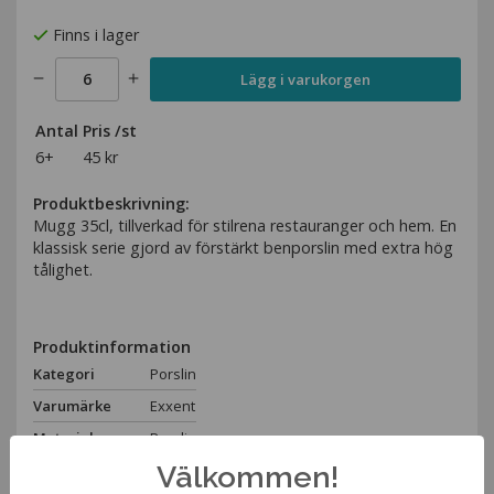
Finns i lager
Lägg i varukorgen
Antal
Pris /st
6+
45 kr
Produktbeskrivning:
Mugg 35cl, tillverkad för stilrena restauranger och hem. En
klassisk serie gjord av förstärkt benporslin med extra hög
tålighet.
Produktinformation
Kategori
Porslin
Varumärke
Exxent
Material
Porslin
Välkommen!
Höjd
11cm