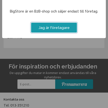
Diameter
9,3cm
Volym
35cl
BigStore är en B2B-shop och säljer endast till företag.
Spara som favorit
Jag är företagare
Artikelnummer:
26317ME
För inspiration och erbjudanden
De uppgifter du matar in kommer endast användas till våra
nyhetsbrev.
Prenumerera
Kontakta oss
Tel. 013-351210