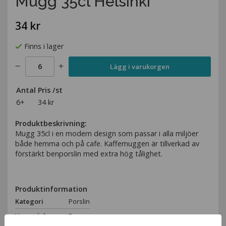
Mugg 35cl Helsinki
34 kr
Finns i lager
Lägg i varukorgen
Antal
Pris /st
6+
34 kr
Produktbeskrivning:
Mugg 35cl i en modern design som passar i alla miljöer
både hemma och på cafe. Kaffemuggen är tillverkad av
förstärkt benporslin med extra hög tålighet.
Produktinformation
Kategori
Porslin
Varumärke
Exxent