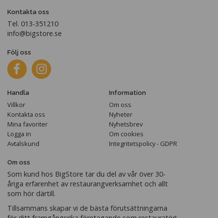
Kontakta oss
Tel. 013-351210
info@bigstore.se
Följ oss
Handla
Information
Villkor
Om oss
Kontakta oss
Nyheter
Mina favoriter
Nyhetsbrev
Logga in
Om cookies
Avtalskund
Integritetspolicy - GDPR
Om oss
Som kund hos BigStore tar du del av vår över 30-
åriga erfarenhet av restaurangverksamhet och allt
som hör därtill.
Tillsammans skapar vi de bästa förutsättningarna
för ditt framgångsrika företagande som restauratör!