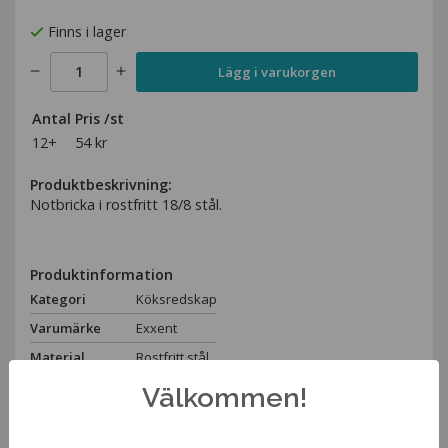
Finns i lager
Lägg i varukorgen
Antal
Pris /st
12+
54 kr
Produktbeskrivning:
Notbricka i rostfritt 18/8 stål.
Produktinformation
Kategori
Köksredskap
Varumärke
Exxent
Material
Rostfritt stål
Längd
15cm
Välkommen!
Bredd
10cm
Spara som favorit