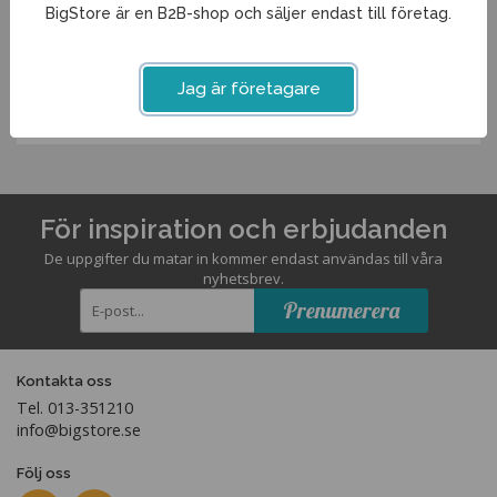
BigStore är en B2B-shop och säljer endast till företag.
Artikelnummer:
Jag är företagare
65468ME
För inspiration och erbjudanden
De uppgifter du matar in kommer endast användas till våra
nyhetsbrev.
Prenumerera
Kontakta oss
Tel. 013-351210
info@bigstore.se
Följ oss