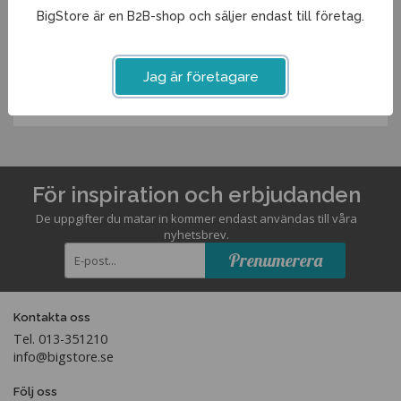
Spara som favorit
BigStore är en B2B-shop och säljer endast till företag.
Artikelnummer:
Jag är företagare
28160ME
För inspiration och erbjudanden
De uppgifter du matar in kommer endast användas till våra
nyhetsbrev.
Prenumerera
Kontakta oss
Tel. 013-351210
info@bigstore.se
Följ oss