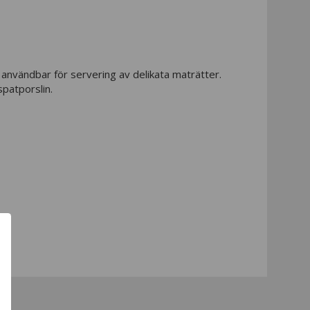
 användbar för servering av delikata maträtter.
tspatporslin.