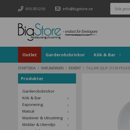
013-351210
info@bigstore.se
Outlet
Garderobsbrickor
Kök & Bar
STARTSIDA
/
VARUMÄRKEN
/
EXXENT
/
TALLRIK DJUP 21CM PEGAS
Produkter
Garderobsbrickor
Kök & Bar
Exponering
Matsal
Maskiner & Utrustning
Möbler & Utemiljö