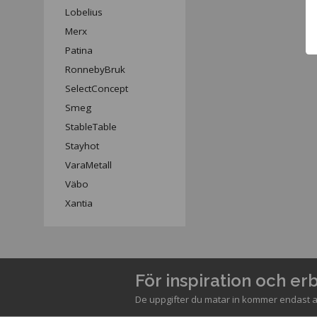
Lobelius
Merx
Patina
RonnebyBruk
SelectConcept
Smeg
StableTable
Stayhot
VaraMetall
Väbo
Xantia
För inspiration och e
De uppgifter du matar in kommer endast a