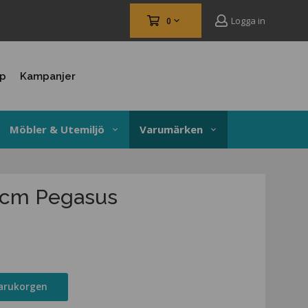
Logga in
0
up
Kampanjer
Möbler & Utemiljö
Varumärken
21cm Pegasus
varukorgen