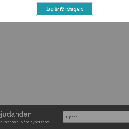
Jag är företagare
rbjudanden
nvändas till våra nyhetsbrev.