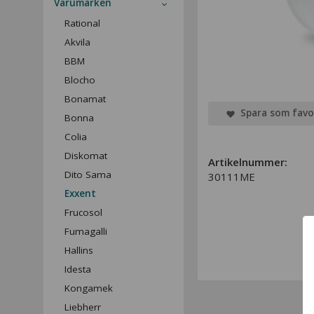
Varumärken
Rational
Akvila
BBM
Blocho
Bonamat
Spara som favo
Bonna
Colia
Diskomat
Artikelnummer:
Dito Sama
30111ME
Exxent
Frucosol
Fumagalli
Hallins
Idesta
Kongamek
Liebherr