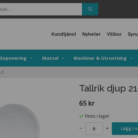
Kundtjänst
Nyheter
Villkor
Syr
Exponering
Matsal
Maskiner & Utrustning
US
Tallrik djup 
65 kr
Finns i lager
Lägg i 