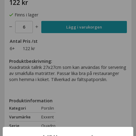
122 kr
Finns i lager
Lägg i varukorgen
Antal
Pris /st
6+
122 kr
Produktbeskrivning:
Kvadratisk tallrik 27x27cm som kan användas för servering
av smakfulla maträtter. Passar lika bra på restauranger
som hemma i köket. Tillverkad av fältspatporslin.
Produktinformation
Kategori
Porslin
Varumärke
Exxent
Serie
Quadro
Material
Porslin