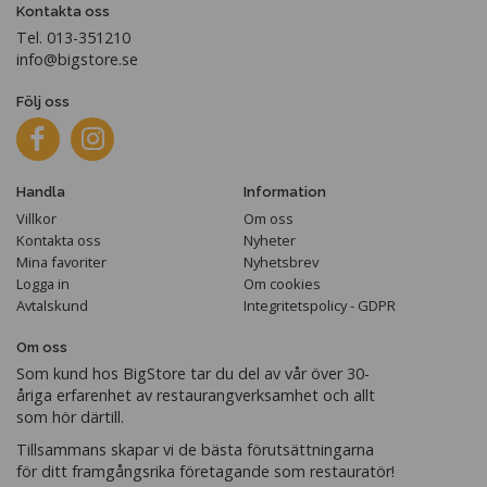
Kontakta oss
Tel. 013-351210
info@bigstore.se
Följ oss
Handla
Information
Villkor
Om oss
Kontakta oss
Nyheter
Mina favoriter
Nyhetsbrev
Logga in
Om cookies
Avtalskund
Integritetspolicy - GDPR
Om oss
Som kund hos BigStore tar du del av vår över 30-
åriga erfarenhet av restaurangverksamhet och allt
som hör därtill.
Tillsammans skapar vi de bästa förutsättningarna
för ditt framgångsrika företagande som restauratör!