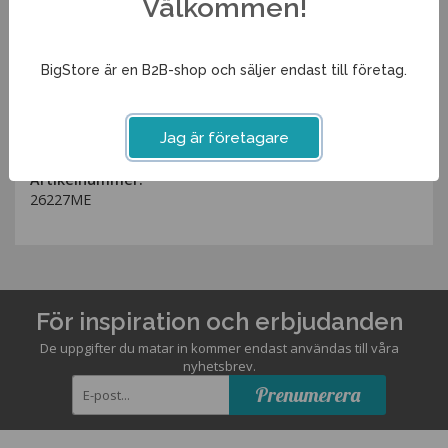
Välkommen!
Längd
27cm
Bredd
27cm
BigStore är en B2B-shop och säljer endast till företag.
Höjd
3,3cm
Spara som favorit
Jag är företagare
Artikelnummer:
26227ME
För inspiration och erbjudanden
De uppgifter du matar in kommer endast användas till våra
nyhetsbrev.
Prenumerera