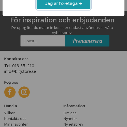
Jag är företagare
För inspiration och erbjudanden
De uppgifter du matar in kommer endast användas till våra
nyhetsbrev.
Prenumerera
Kontakta oss
Tel. 013-351210
info@bigstore.se
Följ oss
Handla
Information
Villkor
Om oss
Kontakta oss
Nyheter
Mina favoriter
Nyhetsbrev