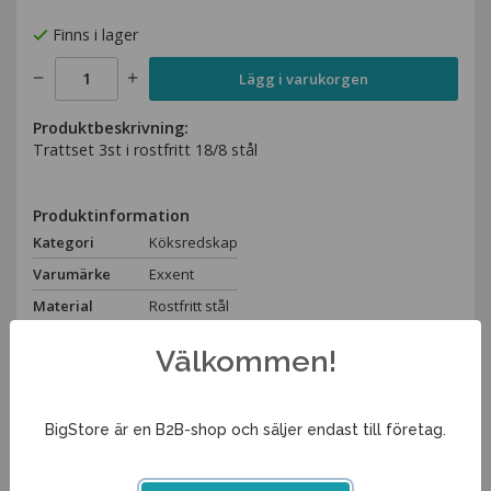
Finns i lager
Lägg i varukorgen
Produktbeskrivning:
Trattset 3st i rostfritt 18/8 stål
Produktinformation
Kategori
Köksredskap
Varumärke
Exxent
Material
Rostfritt stål
Spara som favorit
Välkommen!
Artikelnummer:
BigStore är en B2B-shop och säljer endast till företag.
65365ME