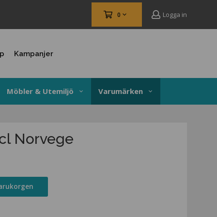
Logga in
0
up
Kampanjer
Möbler & Utemiljö
Varumärken
0cl Norvege
varukorgen