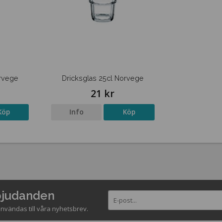
orvege
Dricksglas 25cl Norvege
21 kr
Köp
Info
Köp
rbjudanden
nvändas till våra nyhetsbrev.