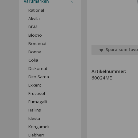
Varumärken
Rational
Akvila
BBM
Blocho
Bonamat
Spara som favo
Bonna
Colia
Diskomat
Artikelnummer:
Dito Sama
60024ME
Exxent
Frucosol
Fumagalli
Hallins
Idesta
Kongamek
Liebherr