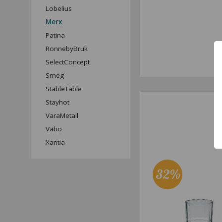
Lobelius
Merx
Patina
RonnebyBruk
SelectConcept
Smeg
StableTable
Stayhot
VaraMetall
Väbo
Xantia
32%