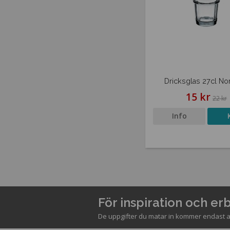
Dricksglas 27cl N
15 kr
22 kr
Info
För inspiration och e
De uppgifter du matar in kommer endast a