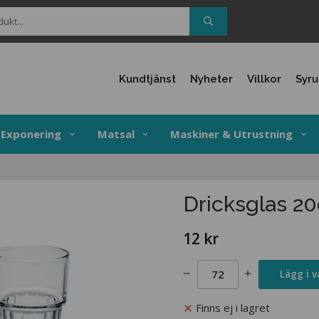
Kundtjänst
Nyheter
Villkor
Syr
Exponering
Matsal
Maskiner & Utrustning
Dricksglas 2
12 kr
Lägg i 
Finns ej i lagret