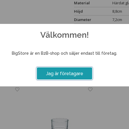
Material
Härdat gl
Höjd
8,8cm
Diameter
7,2cm
Volym
20cl
Välkommen!
Stapelbart glas
Ja
BigStore är en B2B-shop och säljer endast till företag.
Associerade produk
Jag är företagare