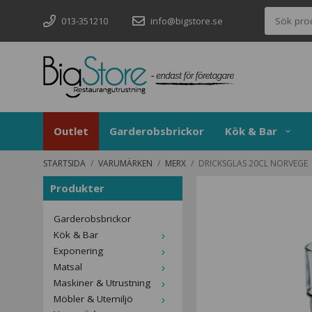
013-351210
info@bigstore.se
Outlet
Garderobsbrickor
Kök & Bar
STARTSIDA
/
VARUMÄRKEN
/
MERX
/
DRICKSGLAS 20CL NORVEGE
Produkter
Garderobsbrickor
Kök & Bar
Exponering
Matsal
Maskiner & Utrustning
Möbler & Utemiljö