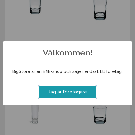
Selterglas 16cl Islande
Selterglas 22cl Islande
Välkommen!
19 kr
21 kr
Info
Köp
Info
Köp
BigStore är en B2B-shop och säljer endast till företag.
Jag är företagare