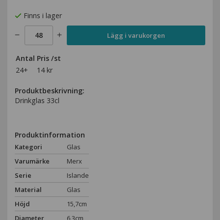
Finns i lager
Lägg i varukorgen
Antal
Pris /st
24+
14 kr
Produktbeskrivning:
Drinkglas 33cl
Produktinformation
Kategori
Glas
Varumärke
Merx
Serie
Islande
Material
Glas
Höjd
15,7cm
Diameter
6,3cm