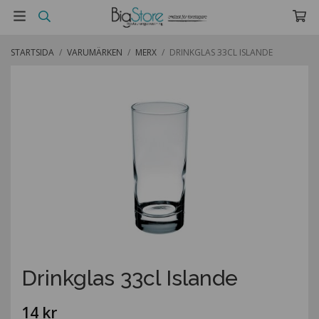
STARTSIDA
/
VARUMÄRKEN
/
MERX
/
DRINKGLAS 33CL ISLANDE
Drinkglas 33cl Islande
14 kr