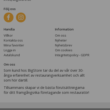
Följ oss
Handla
Information
Villkor
Om oss
Kontakta oss
Nyheter
Mina favoriter
Nyhetsbrev
Logga in
Om cookies
Avtalskund
Integritetspolicy - GDPR
Om oss
Som kund hos BigStore tar du del av vår över 30-
åriga erfarenhet av restaurangverksamhet och allt
som hör därtill.
Tillsammans skapar vi de bästa förutsättningarna
för ditt framgångsrika företagande som restauratör!