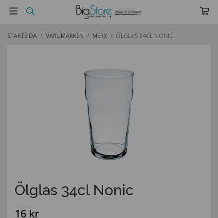
STARTSIDA
/
VARUMÄRKEN
/
MERX
/
ÖLGLAS 34CL NONIC
Ölglas 34cl Nonic
16 kr