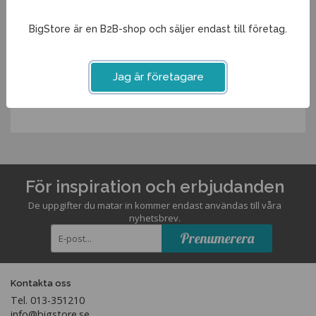
Stapelbart glas
Ja
BigStore är en B2B-shop och säljer endast till företag.
Spara som favorit
Jag är företagare
Artikelnummer:
52869ME
För inspiration och erbjudanden
De uppgifter du matar in kommer endast användas till våra
nyhetsbrev.
Prenumerera
Kontakta oss
Tel. 013-351210
info@bigstore.se