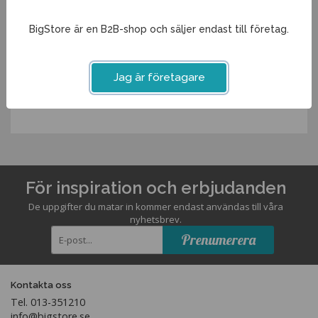
Stapelbart glas
Ja
BigStore är en B2B-shop och säljer endast till företag.
Spara som favorit
Jag är företagare
Artikelnummer:
10295ME
För inspiration och erbjudanden
De uppgifter du matar in kommer endast användas till våra
nyhetsbrev.
Prenumerera
Kontakta oss
Tel. 013-351210
info@bigstore.se