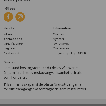
Följ oss
Handla
Information
Villkor
Om oss
Kontakta oss
Nyheter
Mina favoriter
Nyhetsbrev
Logga in
Om cookies
Avtalskund
Integritetspolicy - GDPR
Om oss
Som kund hos BigStore tar du del av vår över 30-
åriga erfarenhet av restaurangverksamhet och allt
som hör därtill.
Tillsammans skapar vi de bästa förutsättningarna
för ditt framgångsrika företagande som restauratör!