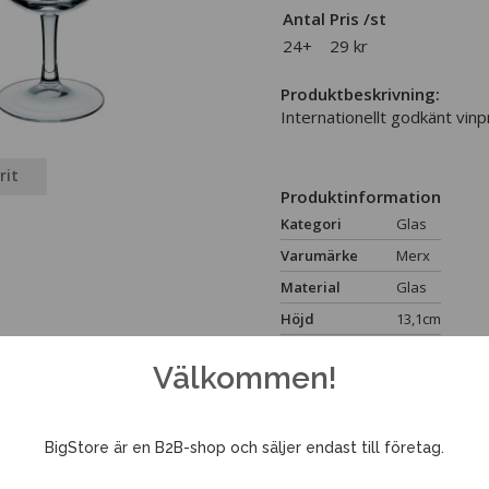
Antal
Pris /st
24+
29 kr
Produktbeskrivning:
Internationellt godkänt vinp
rit
Produktinformation
Kategori
Glas
Varumärke
Merx
Material
Glas
Höjd
13,1cm
Diameter
4cm
Välkommen!
Volym
12cl
BigStore är en B2B-shop och säljer endast till företag.