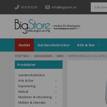
013-351210
info@bigstore.se
Outlet
Garderobsbrickor
Kök & Bar
STARTSIDA
/
VARUMÄRKEN
/
MERX
/
VINPROVARGLAS 12CL VITIC
Produkter
Garderobsbrickor
Kök & Bar
Exponering
Matsal
Maskiner & Utrustning
Möbler & Utemiljö