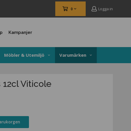
Logga in
0
up
Kampanjer
Möbler & Utemiljö
Varumärken
12cl Viticole
varukorgen