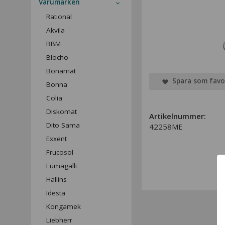
Varumärken
Rational
Akvila
BBM
Blocho
Bonamat
Spara som favo
Bonna
Colia
Diskomat
Artikelnummer:
Dito Sama
42258ME
Exxent
Frucosol
Fumagalli
Hallins
Idesta
Kongamek
Liebherr