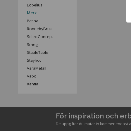
Lobelius
Merx
Patina
RonnebyBruk
SelectConcept
Smeg
StableTable
Stayhot
VaraMetall
Väbo
Xantia
För inspiration och e
De uppgifter du matar in kommer endast a