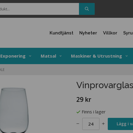
Kundtjänst
Nyheter
Villkor
Syr
Exponering
Matsal
Maskiner & Utrustning
OLE
Vinprovarglas 
29 kr
Finns i lager
Lägg i 