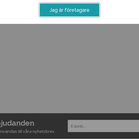
Jag är företagare
rbjudanden
nvändas till våra nyhetsbrev.