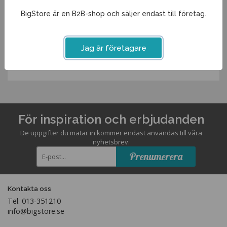
Spara som favorit
BigStore är en B2B-shop och säljer endast till företag.
Artikelnummer:
Jag är företagare
452760ME
För inspiration och erbjudanden
De uppgifter du matar in kommer endast användas till våra
nyhetsbrev.
Prenumerera
Kontakta oss
Tel. 013-351210
info@bigstore.se