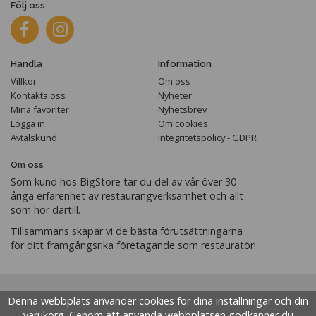
Följ oss
Handla
Information
Villkor
Om oss
Kontakta oss
Nyheter
Mina favoriter
Nyhetsbrev
Logga in
Om cookies
Avtalskund
Integritetspolicy - GDPR
Om oss
Som kund hos BigStore tar du del av vår över 30-
åriga erfarenhet av restaurangverksamhet och allt
som hör därtill.
Tillsammans skapar vi de bästa förutsättningarna
för ditt framgångsrika företagande som restauratör!
Denna webbplats använder cookies för dina inställningar och din
varukorg. Genom att använda webbplatsen godkänner du