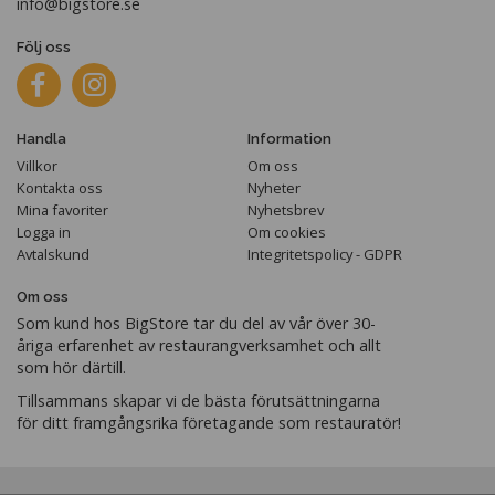
info@bigstore.se
Följ oss
Handla
Information
Villkor
Om oss
Kontakta oss
Nyheter
Mina favoriter
Nyhetsbrev
Logga in
Om cookies
Avtalskund
Integritetspolicy - GDPR
Om oss
Som kund hos BigStore tar du del av vår över 30-
åriga erfarenhet av restaurangverksamhet och allt
som hör därtill.
Tillsammans skapar vi de bästa förutsättningarna
för ditt framgångsrika företagande som restauratör!