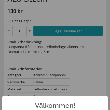
130 kr
Finns i lager
Lägg i varukorgen
Produktbeskrivning:
Blinipanna från Patina i teflonbelagd aluminium.
Diamater12cm Höjd2,5cm
Produktinformation
Kategori
Kokkärl & Stekpannor
Varumärke
Patina
Material
Teflonbelagd Aluminium
Form
Rund
Höjd
2,5cm
Välkommen!