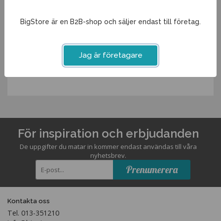
Diameter
12cm
Induktion
Nej
BigStore är en B2B-shop och säljer endast till företag.
Spara som favorit
Jag är företagare
Artikelnummer:
CEA-12PA
För inspiration och erbjudanden
De uppgifter du matar in kommer endast användas till våra
nyhetsbrev.
Prenumerera
Kontakta oss
Tel. 013-351210