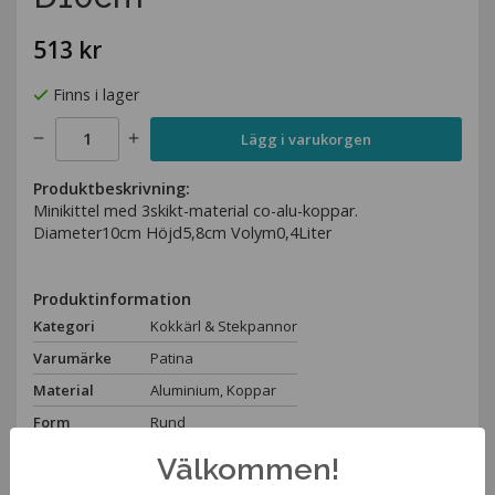
513 kr
Finns i lager
Lägg i varukorgen
Produktbeskrivning:
Minikittel med 3skikt-material co-alu-koppar.
Diameter10cm Höjd5,8cm Volym0,4Liter
Produktinformation
Kategori
Kokkärl & Stekpannor
Varumärke
Patina
Material
Aluminium, Koppar
Form
Rund
Höjd
5,8cm
Välkommen!
Diameter
10cm