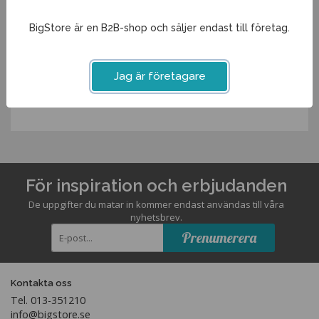
Volym
0,4L
BigStore är en B2B-shop och säljer endast till företag.
Spara som favorit
Jag är företagare
Artikelnummer:
345800PA
För inspiration och erbjudanden
De uppgifter du matar in kommer endast användas till våra
nyhetsbrev.
Prenumerera
Kontakta oss
Tel. 013-351210
info@bigstore.se