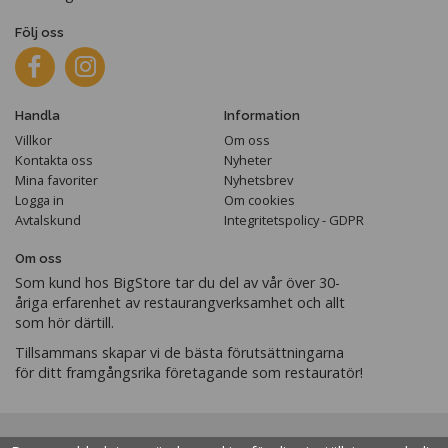
Följ oss
Handla
Information
Villkor
Om oss
Kontakta oss
Nyheter
Mina favoriter
Nyhetsbrev
Logga in
Om cookies
Avtalskund
Integritetspolicy - GDPR
Om oss
Som kund hos BigStore tar du del av vår över 30-
åriga erfarenhet av restaurangverksamhet och allt
som hör därtill.
Tillsammans skapar vi de bästa förutsättningarna
för ditt framgångsrika företagande som restauratör!