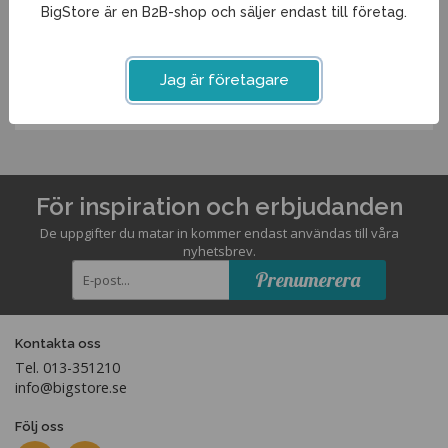
BigStore är en B2B-shop och säljer endast till företag.
Artikelnummer:
Jag är företagare
162402PA
För inspiration och erbjudanden
De uppgifter du matar in kommer endast användas till våra
nyhetsbrev.
Prenumerera
Kontakta oss
Tel. 013-351210
info@bigstore.se
Följ oss