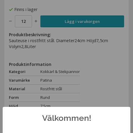
Finns i lager
Lägg i varukorgen
Produktbeskrivning:
Sauteuse i rostfritt stål. Diameter24cm Höjd7,5cm
Volym2,8Liter
Produktinformation
Kategori
Kokkärl & Stekpannor
Varumärke
Patina
Material
Rostfritt stål
Form
Rund
Höjd
7,5cm
Diameter
24cm
Välkommen!
Volym
8L
Spara som favorit