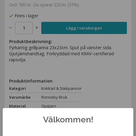
Ord.
595 kr
. Du sparar
220 kr
(
37
%)
Finns i lager
Lägg i varukorgen
Produktbeskrivning:
Fyrkantig grillpanna 23x23cm. Sput på vänster sida.
Gjutjärnshandtag. Förkryddad med KRAV-certifierad
rapsolja.
Produktinformation
Kategori
Kokkärl & Stekpannor
Varumärke
Ronneby Bruk
Material
Gjutjärn
Längd
23cm
Välkommen!
Bredd
23cm
Spara som favorit