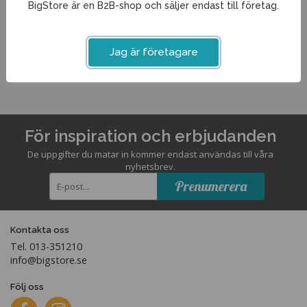
BigStore är en B2B-shop och säljer endast till företag.
Artikelnummer:
152300
Jag är företagare
För inspiration och erbjudanden
De uppgifter du matar in kommer endast användas till våra
nyhetsbrev.
Prenumerera
Kontakta oss
Tel. 013-351210
info@bigstore.se
Följ oss