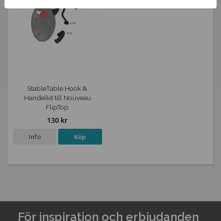
StableTable Hook &
Handelkit till Nouveau
FlipTop
130 kr
Info
Köp
För inspiration och erbjudanden