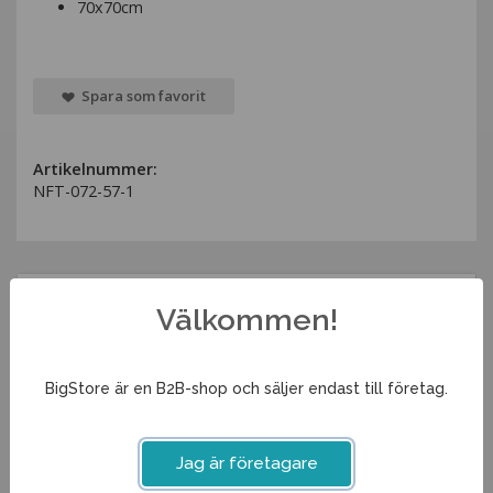
70x70cm
Spara som favorit
Artikelnummer:
NFT-072-57-1
Associerade produkter
Välkommen!
BigStore är en B2B-shop och säljer endast till företag.
Jag är företagare