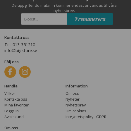
De uppgifter du matar in kommer endast användas till våra
nyhetsbrev.
Prenumerera
Kontakta oss
Tel. 013-351210
info@bigstore.se
Följ oss
Handla
Information
Villkor
Om oss
Kontakta oss
Nyheter
Mina favoriter
Nyhetsbrev
Logga in
Om cookies
Avtalskund
Integritetspolicy - GDPR
Om oss