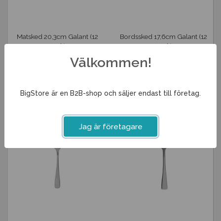
Matsked 20,3cm Galant (12
Bordssked 17,6cm Galant (12
pack)
pack)
343 kr
291 kr
Välkommen!
Info
Köp
Info
Köp
BigStore är en B2B-shop och säljer endast till företag.
Jag är företagare