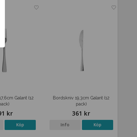
17,6cm Galant (12
Bordskniv 19,3cm Galant (12
pack)
pack)
91 kr
361 kr
Köp
Info
Köp