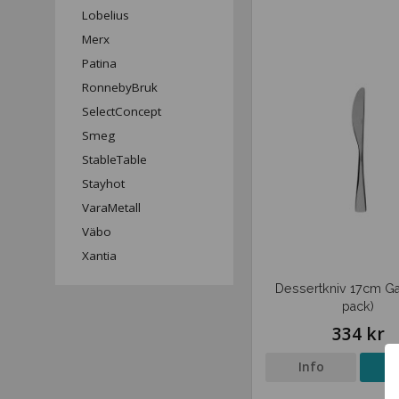
Lobelius
Merx
Patina
RonnebyBruk
SelectConcept
Smeg
StableTable
Stayhot
VaraMetall
Väbo
Xantia
Dessertkniv 17cm Gal
pack)
334 kr
Info