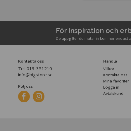
För inspiration och e
De uppgifter du matar in kommer endast a
Kontakta oss
Handla
Tel. 013-351210
Villkor
info@bigstore.se
Kontakta oss
Mina favoriter
Följ oss
Logga in
Avtalskund