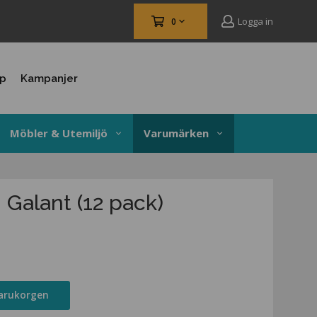
Logga in
0
up
Kampanjer
Möbler & Utemiljö
Varumärken
Galant (12 pack)
varukorgen