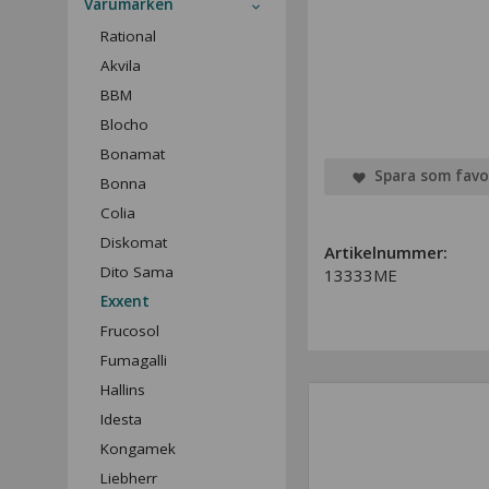
Varumärken
Rational
Akvila
BBM
Blocho
Bonamat
Spara som favo
Bonna
Colia
Diskomat
Artikelnummer:
Dito Sama
13333ME
Exxent
Frucosol
Fumagalli
Hallins
Idesta
Kongamek
Liebherr