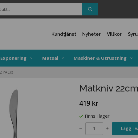
Kundtjänst
Nyheter
Villkor
Syr
Exponering
Matsal
Maskiner & Utrustning
2 PACK)
Matkniv 22cm 
419 kr
Finns i lager
Lägg i 