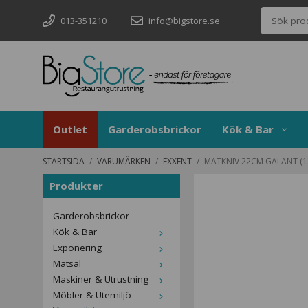
013-351210
info@bigstore.se
Outlet
Garderobsbrickor
Kök & Bar
STARTSIDA
/
VARUMÄRKEN
/
EXXENT
/
MATKNIV 22CM GALANT (1
Produkter
Garderobsbrickor
Kök & Bar
Exponering
Matsal
Maskiner & Utrustning
Möbler & Utemiljö