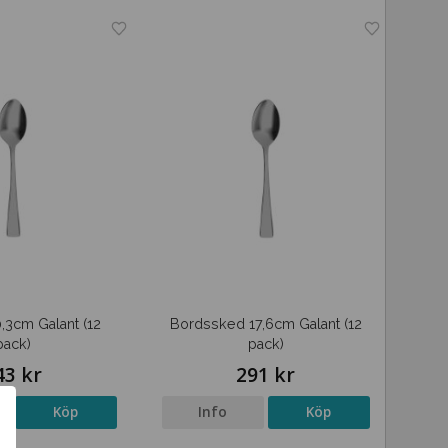
,3cm Galant (12
Bordssked 17,6cm Galant (12
pack)
pack)
43 kr
291 kr
Köp
Info
Köp