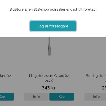
BigStore är en B2B-shop och säljer endast till företag.
Jag är företagare
ant (12
Matgaffel 20cm Galant (12
Bordsgaffel 
pack)
343 kr
2
Köp
Info
Köp
Info