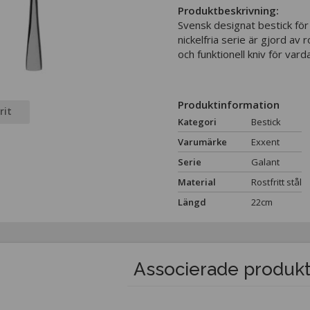
Produktbeskrivning:
Svensk designat bestick fö
nickelfria serie är gjord av r
och funktionell kniv för vard
Produktinformation
rit
Kategori
Bestick
Varumärke
Exxent
Serie
Galant
Material
Rostfritt stål
Längd
22cm
Associerade produk