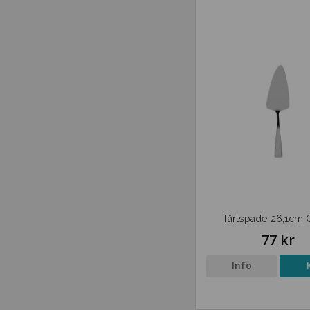
Tårtspade 26,1cm G
77 kr
Info