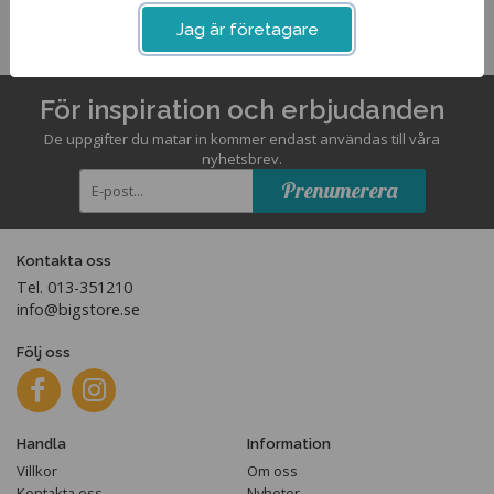
Jag är företagare
För inspiration och erbjudanden
De uppgifter du matar in kommer endast användas till våra
nyhetsbrev.
Prenumerera
Kontakta oss
Tel. 013-351210
info@bigstore.se
Följ oss
Handla
Information
Villkor
Om oss
Kontakta oss
Nyheter