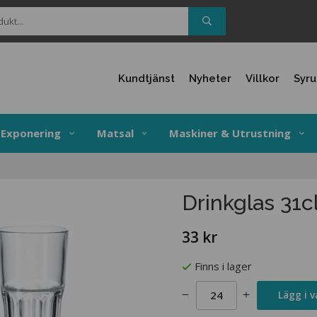
Kundtjänst
Nyheter
Villkor
Syr
Exponering
Matsal
Maskiner & Utrustning
Drinkglas 31c
33 kr
Finns i lager
Lägg i 