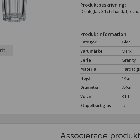
Produktbeskrivning:
Drinkglas 31cl i härdat, stap
Produktinformation
Kategori
Glas
rit
Varumärke
Merx
Serie
Granity
Material
Härdat gl
Höjd
14cm
Diameter
7,4cm
Volym
31cl
Stapelbart glas
Ja
Associerade produk