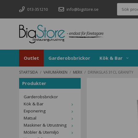
013-351210
info@bigstore.se
Outlet
Garderobsbrickor
Kök & Bar
STARTSIDA
/
VARUMÄRKEN
/
MERX
/
DRINKGLAS 31CL GRANITY
Produkter
Garderobsbrickor
Kök & Bar
Exponering
Matsal
Maskiner & Utrustning
Möbler & Utemiljö