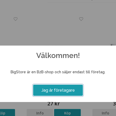
Välkommen!
BigStore är en B2B-shop och säljer endast till företag.
Jag är företagare
anity
Whiskyglas 20cl Granity
Drinkglas
27 kr
3
Köp
Info
Köp
Info