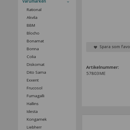
Varumärken
Rational
Akvila
BBM
Blocho
Bonamat
Spara som favo
Bonna
Colia
Diskomat
Artikelnummer:
Dito Sama
57803ME
Exxent
Frucosol
Fumagalli
Hallins
Idesta
Kongamek
Liebherr