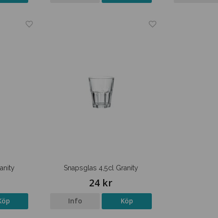
anity
Snapsglas 4,5cl Granity
24 kr
Köp
Info
Köp