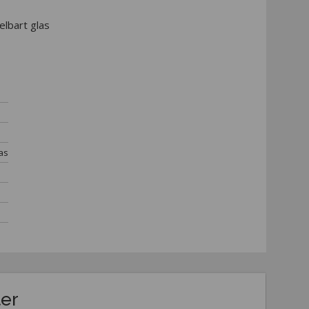
elbart glas
as
ter