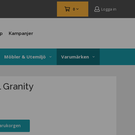
Logga in
0
up
Kampanjer
Möbler & Utemiljö
Varumärken
l Granity
varukorgen