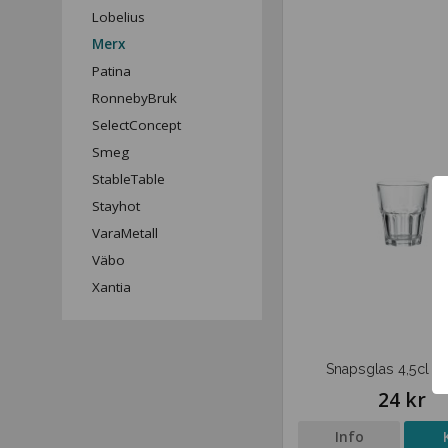
Lobelius
Merx
Patina
RonnebyBruk
SelectConcept
Smeg
StableTable
Stayhot
VaraMetall
Väbo
Xantia
Snapsglas 4,5cl Gr
24 kr
Info