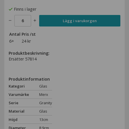
Finns i lager
Lägg i varukorgen
Antal
Pris /st
6+
24 kr
Produktbeskrivning:
Ersätter 57814
Produktinformation
Kategori
Glas
Varumärke
Merx
Serie
Granity
Material
Glas
Höjd
13cm
Diameter
8,9cm