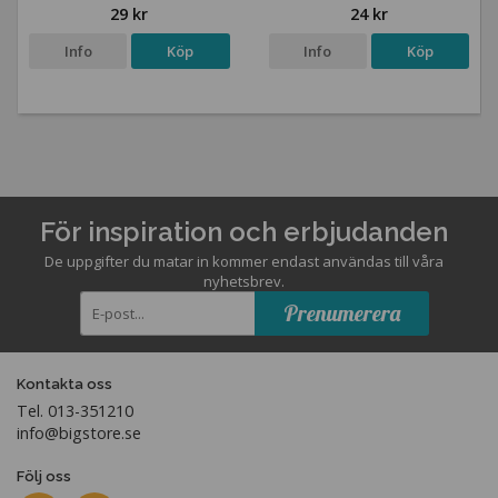
29 kr
24 kr
Info
Köp
Info
Köp
För inspiration och erbjudanden
De uppgifter du matar in kommer endast användas till våra
nyhetsbrev.
Prenumerera
Kontakta oss
Tel. 013-351210
info@bigstore.se
Följ oss