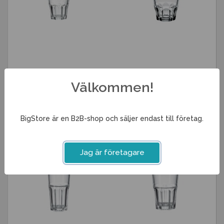
Snapsglas 4,5cl Granity
Whiskyglas 20cl Granity
Välkommen!
24 kr
27 kr
Info
Köp
Info
Köp
BigStore är en B2B-shop och säljer endast till företag.
Jag är företagare