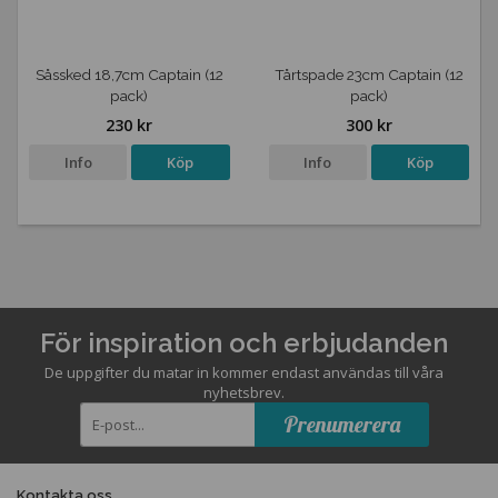
Såssked 18,7cm Captain (12
Tårtspade 23cm Captain (12
pack)
pack)
230 kr
300 kr
Info
Köp
Info
Köp
För inspiration och erbjudanden
De uppgifter du matar in kommer endast användas till våra
nyhetsbrev.
Prenumerera
Kontakta oss