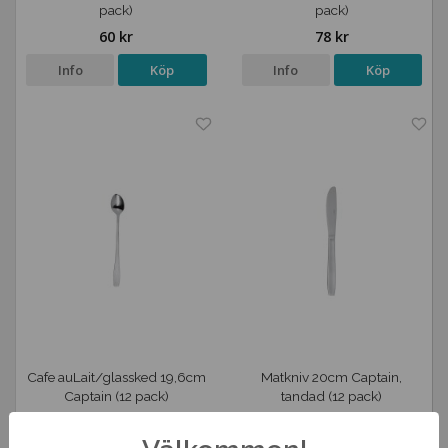
pack)
pack)
60 kr
78 kr
Info
Köp
Info
Köp
Cafe auLait/glassked 19,6cm
Matkniv 20cm Captain,
Captain (12 pack)
tandad (12 pack)
111 kr
126 kr