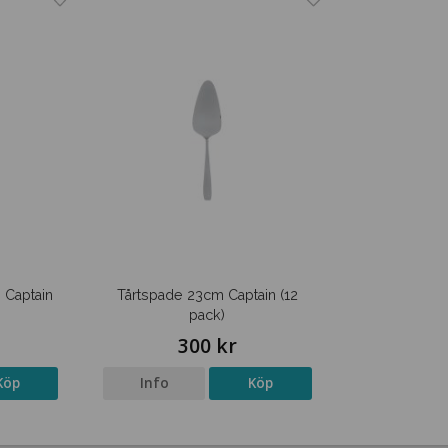
 Captain
Tårtspade 23cm Captain (12
pack)
300 kr
Köp
Info
Köp