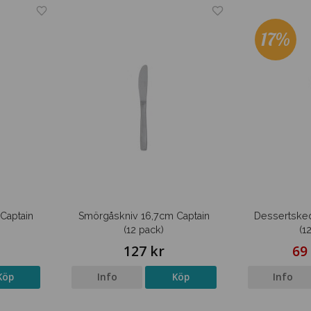
17%
Captain
Smörgåskniv 16,7cm Captain
Dessertsked
(12 pack)
(1
127 kr
69
Köp
Info
Köp
Info