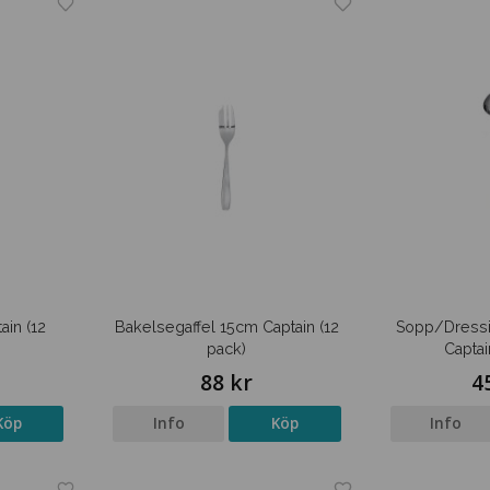
in (12
Bakelsegaffel 15cm Captain (12
Sopp/Dress
pack)
Captai
88 kr
4
Köp
Info
Köp
Info