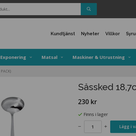
Kundtjänst
Nyheter
Villkor
Syr
Exponering
Matsal
Maskiner & Utrustning
 PACK)
Såssked 18,7c
230 kr
Finns i lager
Lägg i 