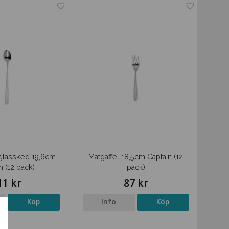
/glassked 19,6cm
Matgaffel 18,5cm Captain (12
n (12 pack)
pack)
11 kr
87 kr
Köp
Info
Köp