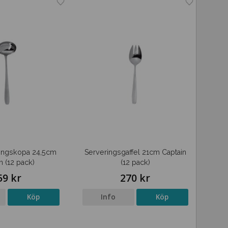
ingskopa 24,5cm
Serveringsgaffel 21cm Captain
n (12 pack)
(12 pack)
59 kr
270 kr
Köp
Info
Köp