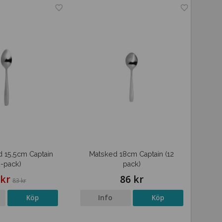
 15,5cm Captain
Matsked 18cm Captain (12
2-pack)
pack)
 kr
86 kr
83 kr
Köp
Info
Köp