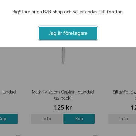
BigStore är en B2B-shop och säljer endast till företag.
Jag är företagare
, tandad
Matkniv 20cm Captain, otandad
Sillgaffel 1
(12 pack)
125 kr
1
Köp
Info
Köp
Info