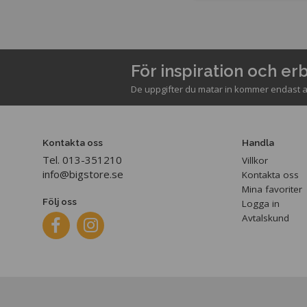
För inspiration och e
De uppgifter du matar in kommer endast a
Kontakta oss
Handla
Tel. 013-351210
Villkor
info@bigstore.se
Kontakta oss
Mina favoriter
Följ oss
Logga in
Avtalskund