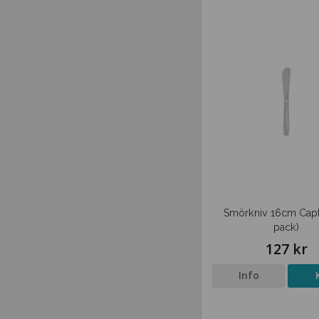
Smörkniv 16cm Capta
pack)
127 kr
Info