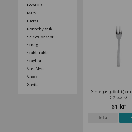
Lobelius
Merx
Patina
RonnebyBruk
SelectConcept
Smeg
StableTable
Stayhot
VaraMetall
Väbo
Xantia
Smörgåsgaffel 15cm 
(12 pack)
81 kr
Info