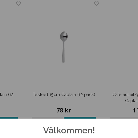
ain (12
Tesked 15cm Captain (12 pack)
Cafe auLait
Captai
78 kr
1
Köp
Info
Köp
Info
Välkommen!