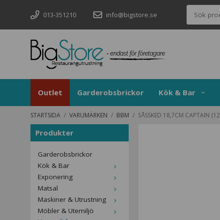
013-351210
info@bigstore.se
Outlet
Garderobsbrickor
Kök & Bar
STARTSIDA
/
VARUMÄRKEN
/
BBM
/
SÅSSKED 18,7CM CAPTAIN (12
Produkter
Garderobsbrickor
Kök & Bar
Exponering
Matsal
Maskiner & Utrustning
Möbler & Utemiljö