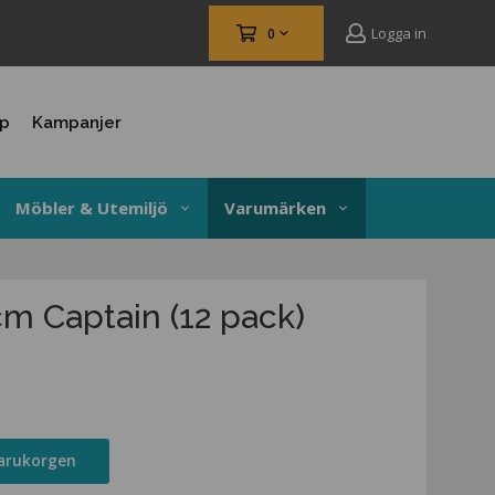
Logga in
0
up
Kampanjer
Möbler & Utemiljö
Varumärken
m Captain (12 pack)
varukorgen