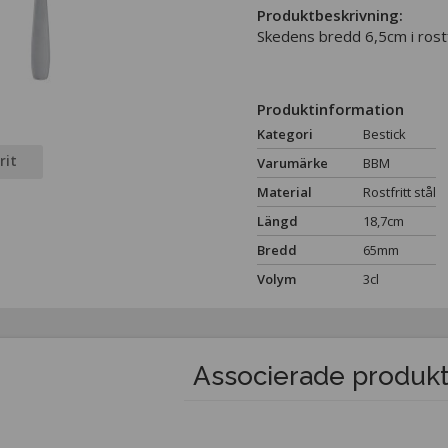
Produktbeskrivning:
Skedens bredd 6,5cm i rostfr
Produktinformation
Kategori
Bestick
rit
Varumärke
BBM
Material
Rostfritt stål
Längd
18,7cm
Bredd
65mm
Volym
3cl
Associerade produk